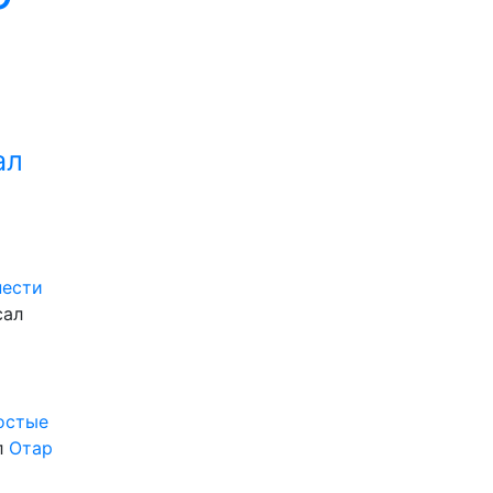
ал
нести
сал
ростые
л
Отар