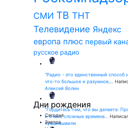
ТВ
ТНТ
СМИ
Телевидение
Яндекс
европа плюс
первый кан
русское радио
"Радио - это единственный способ 
что-то большое и разумное,…
Напи
Алексей Волин
Дни
рождения
"Гордитесь тем, что вы делаете. П
Сегодня
и очень сложные времена…
Написа
Завтра
Кушанашвили