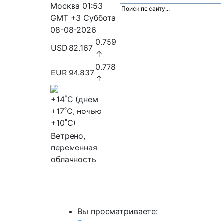
Москва
01:53
GMT +3
Суббота
08-08-2026
0.759
USD
82.167
↑
0.778
EUR
94.837
↑
+14
˚C (днем
+17
˚C, ночью
+10
˚C)
Ветрено,
переменная
облачность
МедиаПрофи
Главное
Медиарыно
Вы просматриваете: