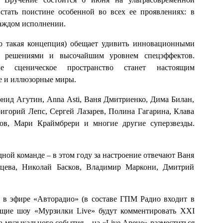
стать поистине особенной во всех ее проявлениях: в
каждом исполнении.
такая концепция) обещает удивить инновационными
ми решениями и высочайшим уровнем спецэффектов.
ке сценическое пространство станет настоящим
е и иллюзорные миры.
онид Агутин, Anna Asti, Ваня Дмитриенко, Дима Билан,
игорий Лепс, Сергей Лазарев, Полина Гагарина, Клава
ков, Мари Краймбрери и многие другие суперзвезды.
дной команде – в этом году за настроение отвечают Ваня
вцева, Николай Басков, Владимир Маркони, Дмитрий
 в эфире «Авторадио» (в составе ГПМ Радио входит в
ущие шоу «Мурзилки Live» будут комментировать XXI
узыкального события – на «Live Арене» разместиться