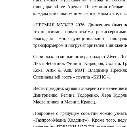
площадке «Live Арена». Церемония обещает 
каждом уникальном номере, в каждом хите, в 
«ПРЕМИЯ МУЗ-ТВ 2026. Движение» (именно 
технологиями, новаторскими режиссерски
Благодаря многофункциональной площад
трансформером и погрузит зрителей в движени
Свои эксклюзивные номера подарят Zivert, Ле
Люся Чеботина, Филипп Киркоров, Лолита, Гр
Кока, Artik & Asti, МОТ, Владимир Пресня
Специальный гость – группа «КИНО».
Вести праздник музыки доверено не менее звез
Дмитриенко, Регина Тодоренко, Лера Кудря
Масленников и Марина Кравец.
Подробнее о грядущем событии можно узнать
«Газпром-Медиа Холдинг»). Кроме того, вед
церемонию ПРЕМИИ МУЗ-ТВ из самого сердца м