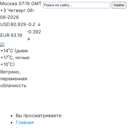
Москва
07:19
GMT
+3
Четверг
06-
08-2026
USD
80.929
-0.2 ↓
-0.392
EUR
93.19
↓
+14
˚C (днем
+17
˚C, ночью
+10
˚C)
Ветрено,
переменная
облачность
МедиаПрофи
Вы просматриваете:
Главная