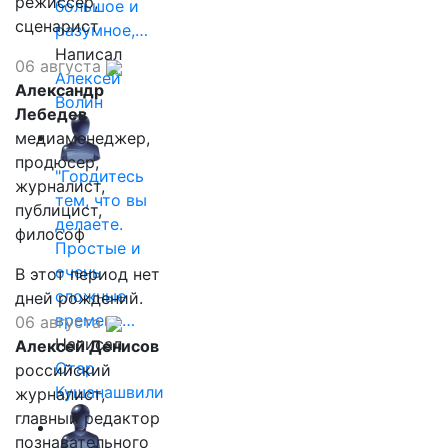
режиссёр,
большое и
сценарист
разумное,…
Написал
06 августа
Алексей
Александр
Волин
Лебедев
медиаменеджер,
продюсер,
"Гордитесь
журналист,
тем, что вы
публицист,
делаете.
философ
Простые и
очень
В этот период нет
сложные
дней рождений.
времена…
06 августа
Написал
Алексей Денисов
Отар
российский
Кушанашвили
журналист,
главный редактор
познавательного