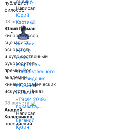
оценку…
публицист,
Написал
философ
Юрий
08 августа
Костин
Юлий Гусман
кинорежиссер,
сценарист,
Евгений
основатель
Кузин,
и художественный
пресс-
руководитель
секретарь
премии Рос.
«Общественного
академии
телевидения
кинематографических
России»:
искусств «Ника»
Премия
«ТЭФИ 2019»
08 августа
показала,…
Андрей
Написал
Колесников
Евгений
российский
Кузин