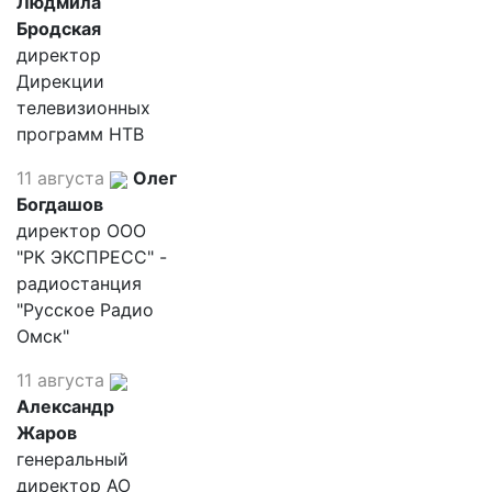
Людмила
Бродская
директор
Дирекции
телевизионных
программ НТВ
11 августа
Олег
Богдашов
директор ООО
"РК ЭКСПРЕСС" -
радиостанция
"Русское Радио
Омск"
11 августа
Александр
Жаров
генеральный
директор АО