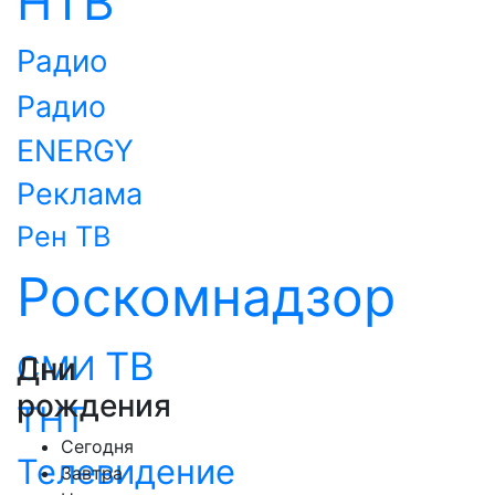
НТВ
Радио
Радио
ENERGY
Реклама
Рен ТВ
Роскомнадзор
ТВ
СМИ
Дни
рождения
ТНТ
Сегодня
Телевидение
Завтра