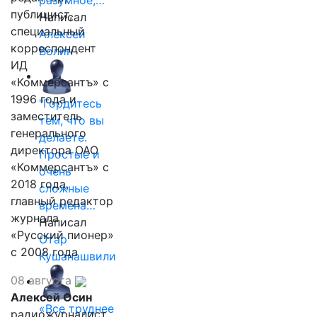
разумное,…
публицист,
Написал
специальный
Алексей
корреспондент
Волин
ИД
«Коммерсантъ» с
1996 года и
"Гордитесь
заместитель
тем, что вы
генерального
делаете.
директора ОАО
Простые и
«Коммерсантъ» с
очень
2018 года,
сложные
главный редактор
времена…
журнала
Написал
«Русский пионер»
Отар
с 2008 года
Кушанашвили
08 августа
Алексей Осин
«Все труднее
радиожурналист