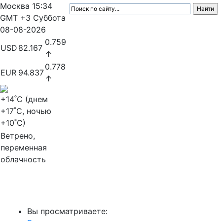
Москва
15:34
GMT +3
Суббота
08-08-2026
0.759
USD
82.167
↑
0.778
EUR
94.837
↑
+14
˚C (днем
+17
˚C, ночью
+10
˚C)
Ветрено,
переменная
облачность
МедиаПрофи
Вы просматриваете: