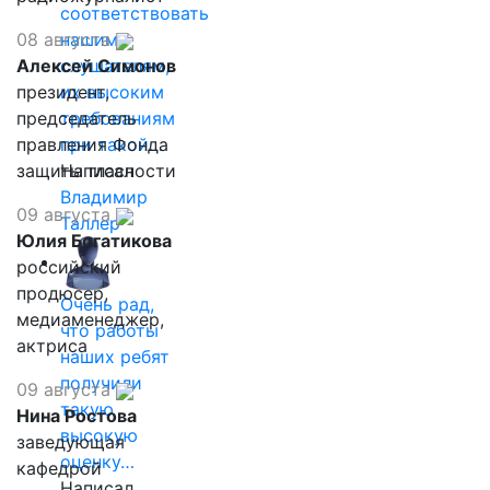
соответствовать
08 августа
нашим
Алексей Симонов
слушателям,
президент,
их высоким
председатель
требованиям
правления Фонда
при такой…
защиты гласности
Написал
Владимир
09 августа
Таллер
Юлия Богатикова
российский
продюсер,
Очень рад,
медиаменеджер,
что работы
актриса
наших ребят
получили
09 августа
такую
Нина Ростова
высокую
заведующая
оценку…
кафедрой
Написал