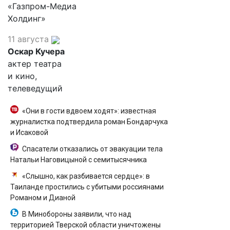
«Газпром-Медиа
Холдинг»
11 августа
Оскар Кучера
актер театра
и кино,
телеведущий
«Они в гости вдвоем ходят»: известная
журналистка подтвердила роман Бондарчука
и Исаковой
Спасатели отказались от эвакуации тела
Натальи Наговицыной с семитысячника
«Слышно, как разбивается сердце»: в
Таиланде простились с убитыми россиянами
Романом и Дианой
В Минобороны заявили, что над
территорией Тверской области уничтожены