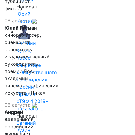
публицист,
Написал
философ
Юрий
08 августа
Костин
Юлий Гусман
кинорежиссер,
сценарист,
Евгений
основатель
Кузин,
и художественный
пресс-
руководитель
секретарь
премии Рос.
«Общественного
академии
телевидения
кинематографических
России»:
искусств «Ника»
Премия
«ТЭФИ 2019»
08 августа
показала,…
Андрей
Написал
Колесников
Евгений
российский
Кузин
журналист,