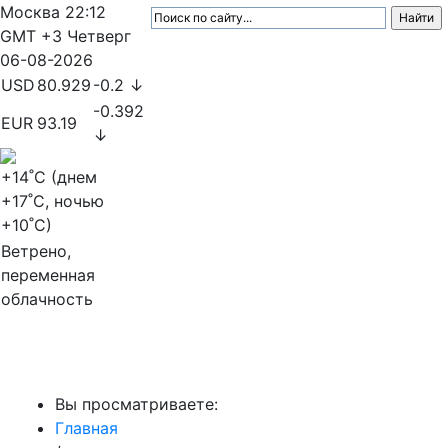
Москва
22:12
GMT +3
Четверг
06-08-2026
USD
80.929
-0.2 ↓
-0.392
EUR
93.19
↓
+14
˚C (днем
+17
˚C, ночью
+10
˚C)
Ветрено,
переменная
облачность
МедиаПрофи
Вы просматриваете:
Главная