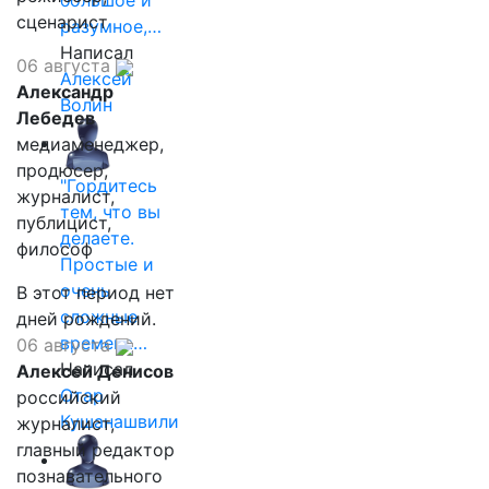
большое и
сценарист
разумное,…
Написал
06 августа
Алексей
Александр
Волин
Лебедев
медиаменеджер,
продюсер,
"Гордитесь
журналист,
тем, что вы
публицист,
делаете.
философ
Простые и
очень
В этот период нет
сложные
дней рождений.
времена…
06 августа
Написал
Алексей Денисов
Отар
российский
Кушанашвили
журналист,
главный редактор
познавательного