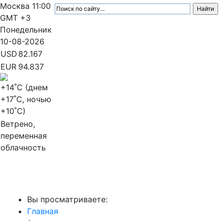
Москва
11:00
GMT +3
Понедельник
10-08-2026
USD
82.167
EUR
94.837
+14
˚C (днем
+17
˚C, ночью
+10
˚C)
Ветрено,
переменная
облачность
МедиаПрофи
Вы просматриваете:
Главная