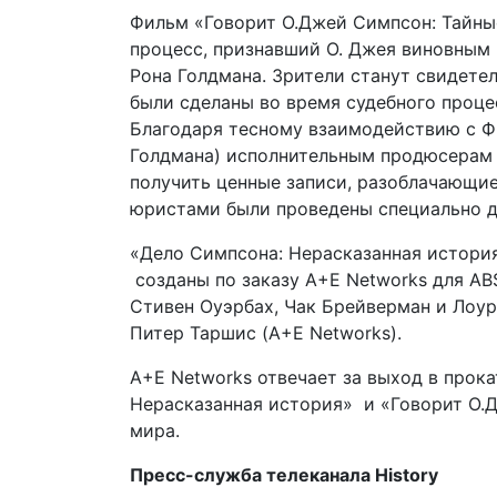
Фильм «Говорит О.Джей Симпсон: Тайны
процесс, признавший О. Джея виновным
Рона Голдмана. Зрители станут свидете
были сделаны во время судебного процес
Благодаря тесному взаимодействию с Ф
Голдмана) исполнительным продюсерам 
получить ценные записи, разоблачающие
юристами были проведены специально д
«Дело Симпсона: Нерасказанная истори
созданы по заказу A+E Networks для AB
Стивен Оуэрбах, Чак Брейверман и Лоур
Питер Таршис (A+E Networks).
A+E Networks отвечает за выход в прок
Нерасказанная история» и «Говорит О.Д
мира.
Пресс-служба телеканала History