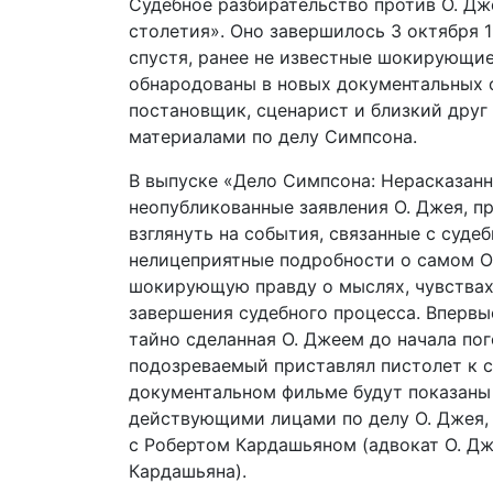
Судебное разбирательство против О. Д
столетия». Оно завершилось 3 октября 1
спустя, ранее не известные шокирующие
обнародованы в новых документальных 
постановщик, сценарист и близкий друг
материалами по делу Симпсона.
В выпуске «Дело Симпсона: Нерасказанн
неопубликованные заявления О. Джея, 
взглянуть на события, связанные с суде
нелицеприятные подробности о самом О
шокирующую правду о мыслях, чувствах 
завершения судебного процесса. Впервые
тайно сделанная О. Джеем до начала по
подозреваемый приставлял пистолет к 
документальном фильме будут показаны
действующими лицами по делу О. Джея,
с Робертом Кардашьяном (адвокат О. Дж
Кардашьяна).