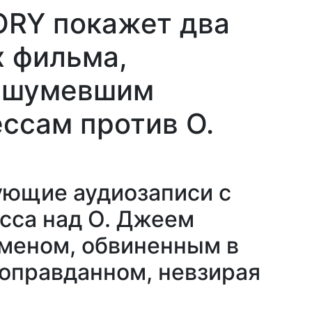
ORY покажет два
 фильма,
ашумевшим
ссам против О.
ющие аудиозаписи с
сса над О. Джеем
меном, обвиненным в
 оправданном, невзирая