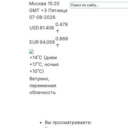
Москва
15:20
GMT +3
Пятница
07-08-2026
0.479
USD
81.408
↑
0.869
EUR
94.059
↑
+14
˚C (днем
+17
˚C, ночью
+10
˚C)
Ветрено,
переменная
облачность
МедиаПрофи
Главное
Медиарыно
Вы просматриваете: