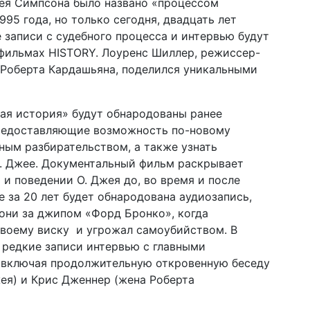
жея Симпсона было названо «процессом
995 года, но только сегодня, двадцать лет
 записи с судебного процесса и интервью будут
фильмах HISTORY. Лоуренс Шиллер, режиссер-
 Роберта Кардашьяна, поделился уникальными
ая история» будут обнародованы ранее
предоставляющие возможность по-новому
бным разбирательством, а также узнать
. Джее. Документальный фильм раскрывает
и поведении О. Джея до, во время и после
 за 20 лет будет обнародована аудиозапись,
гони за джипом «Форд Бронко», когда
своему виску и угрожал самоубийством. В
 редкие записи интервью с главными
 включая продолжительную откровенную беседу
ея) и Крис Дженнер (жена Роберта