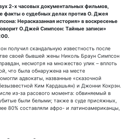
вух 2-х часовых документальных фильмов,
е факты о судебных делах против О. Джея
сона: Нерасказанная история» в воскресенье
«Говорит О.Джей Симпсон: Тайные записи»
:00.
он получил скандальную известность после
йстве своей бывшей жены Николь Браун Симпсон
правдан, несмотря на множество улик – вплоть
ой, что была обнаружена на месте
помогли адвокаты, названные «сказочной
безызвестной Ким Кардашьян) и Джонни Кокрэн.
исле из-за расового момента: обвиняемый в
убитые были белыми; также в суде присяжных,
лее 80% составляли афро- и латиноамериканцы,