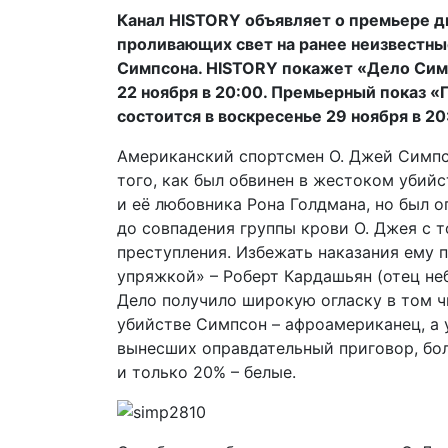
Канал HISTORY объявляет о премьере д
проливающих свет на ранее неизвестны
Симпсона. HISTORY покажет «Дело Симп
22 ноября в 20:00. Премьерный показ 
состоится в воскресенье 29 ноября в 20
Американский спортсмен О. Джей Симпс
того, как был обвинен в жестоком уби
и её любовника Рона Голдмана, но был о
до совпадения группы крови О. Джея с т
преступления. Избежать наказания ему 
упряжкой» – Роберт Кардашьян (отец не
Дело получило широкую огласку в том ч
убийстве Симпсон – афроамериканец, а 
вынесших оправдательный приговор, бо
и только 20% – белые.