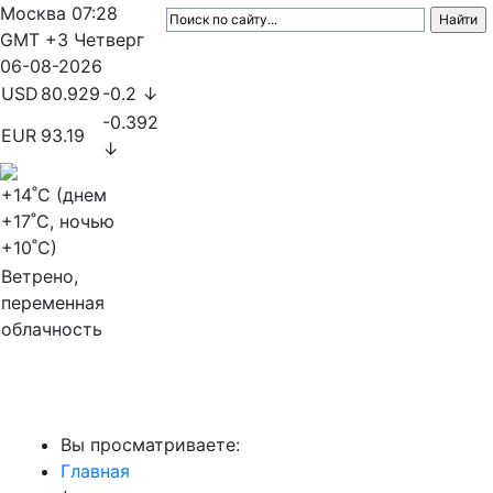
Москва
07:28
GMT +3
Четверг
06-08-2026
USD
80.929
-0.2 ↓
-0.392
EUR
93.19
↓
+14
˚C (днем
+17
˚C, ночью
+10
˚C)
Ветрено,
переменная
облачность
МедиаПрофи
Вы просматриваете:
Главная