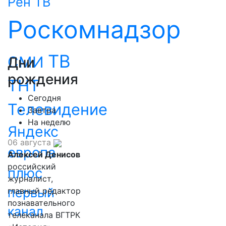
Рен ТВ
Роскомнадзор
ТВ
СМИ
Дни
рождения
ТНТ
Сегодня
Телевидение
Завтра
На неделю
Яндекс
06 августа
европа
Алексей Денисов
российский
плюс
журналист,
первый
главный редактор
познавательного
канал
телеканала ВГТРК