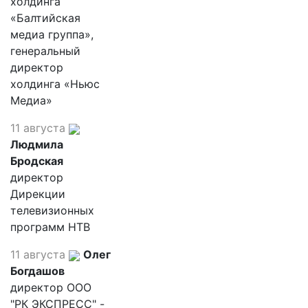
холдинга
«Балтийская
медиа группа»,
генеральный
директор
холдинга «Ньюс
Медиа»
11 августа
Людмила
Бродская
директор
Дирекции
телевизионных
программ НТВ
11 августа
Олег
Богдашов
директор ООО
"РК ЭКСПРЕСС" -