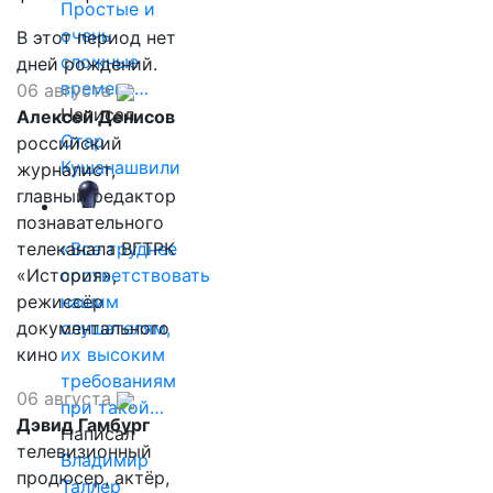
Простые и
очень
В этот период нет
сложные
дней рождений.
времена…
06 августа
Написал
Алексей Денисов
Отар
российский
Кушанашвили
журналист,
главный редактор
познавательного
телеканала ВГТРК
«Все труднее
«История»,
соответствовать
режиссёр
нашим
документального
слушателям,
кино
их высоким
требованиям
06 августа
при такой…
Дэвид Гамбург
Написал
телевизионный
Владимир
продюсер, актёр,
Таллер