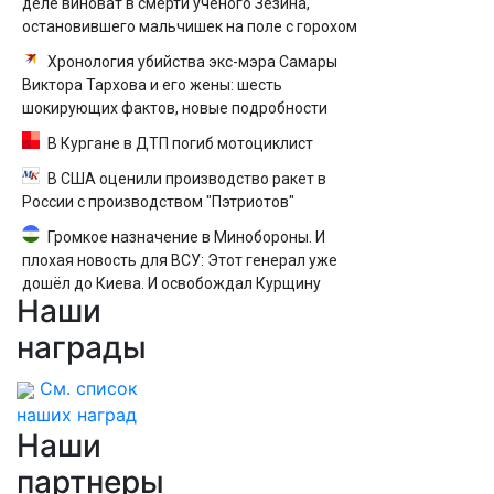
деле виноват в смерти ученого Зезина,
остановившего мальчишек на поле с горохом
Хронология убийства экс-мэра Самары
Виктора Тархова и его жены: шесть
шокирующих фактов, новые подробности
В Кургане в ДТП погиб мотоциклист
В США оценили производство ракет в
России с производством "Пэтриотов"
Громкое назначение в Минобороны. И
плохая новость для ВСУ: Этот генерал уже
дошёл до Киева. И освобождал Курщину
Наши
награды
См. список
наших наград
Наши
партнеры