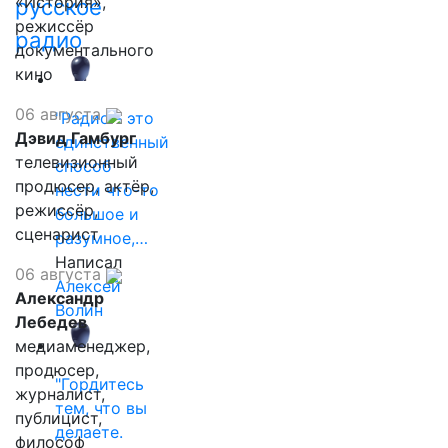
«История»,
русское
режиссёр
радио
документального
кино
06 августа
"Радио - это
Дэвид Гамбург
единственный
телевизионный
способ
продюсер, актёр,
нести что-то
режиссёр,
большое и
сценарист
разумное,…
Написал
06 августа
Алексей
Александр
Волин
Лебедев
медиаменеджер,
продюсер,
"Гордитесь
журналист,
тем, что вы
публицист,
делаете.
философ