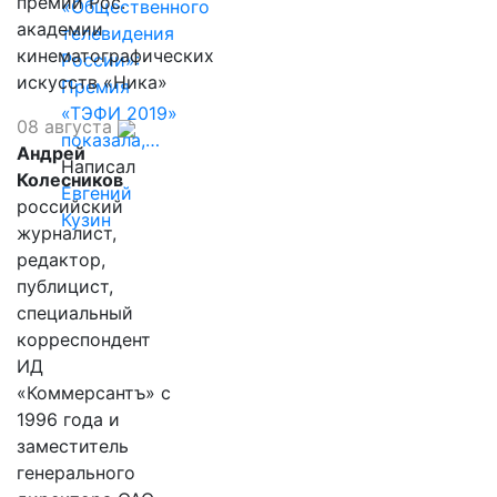
премии Рос.
«Общественного
академии
телевидения
кинематографических
России»:
искусств «Ника»
Премия
«ТЭФИ 2019»
08 августа
показала,…
Андрей
Написал
Колесников
Евгений
российский
Кузин
журналист,
редактор,
публицист,
специальный
корреспондент
ИД
«Коммерсантъ» с
1996 года и
заместитель
генерального