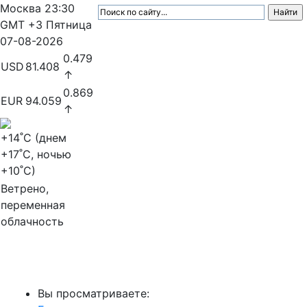
Москва
23:30
GMT +3
Пятница
07-08-2026
0.479
USD
81.408
↑
0.869
EUR
94.059
↑
+14
˚C (днем
+17
˚C, ночью
+10
˚C)
Ветрено,
переменная
облачность
МедиаПрофи
Вы просматриваете: