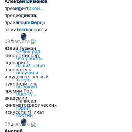
Алексей Симонов
требованиям
президент,
при такой…
председатель
Написал
правления Фонда
Владимир
защиты гласности
Таллер
08 августа
Юлий Гусман
Очень рад,
кинорежиссер,
что работы
сценарист,
наших ребят
основатель
получили
и художественный
такую
руководитель
высокую
премии Рос.
оценку…
академии
Написал
кинематографических
Юрий
искусств «Ника»
Костин
08 августа
Андрей