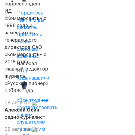
корреспондент
ИД
"Гордитесь
«Коммерсантъ» с
тем, что вы
1996 года и
делаете.
заместитель
Простые и
генерального
очень
директора ОАО
сложные
«Коммерсантъ» с
времена…
2018 года,
Написал
главный редактор
Отар
журнала
Кушанашвили
«Русский пионер»
с 2008 года
«Все труднее
08 августа
соответствовать
Алексей Осин
нашим
радиожурналист
слушателям,
08 августа
их высоким