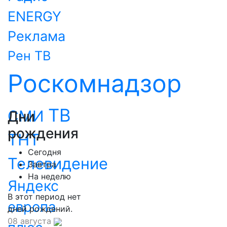
ENERGY
Реклама
Рен ТВ
Роскомнадзор
ТВ
СМИ
Дни
рождения
ТНТ
Сегодня
Телевидение
Завтра
На неделю
Яндекс
В этот период нет
европа
дней рождений.
08 августа