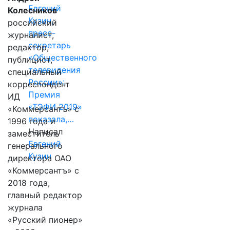
Евгений
Колесников
Кузин,
российский
пресс-
журналист,
секретарь
редактор,
«Общественного
публицист,
телевидения
специальный
России»:
корреспондент
Премия
ИД
«ТЭФИ 2019»
«Коммерсантъ» с
показала,…
1996 года и
Написал
заместитель
Евгений
генерального
Кузин
директора ОАО
«Коммерсантъ» с
2018 года,
главный редактор
журнала
«Русский пионер»