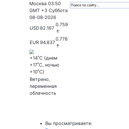
Москва
03:50
GMT +3
Суббота
08-08-2026
0.759
USD
82.167
↑
0.778
EUR
94.837
↑
+14
˚C (днем
+17
˚C, ночью
+10
˚C)
Ветрено,
переменная
облачность
МедиаПрофи
Главное
Медиарыно
Вы просматриваете: