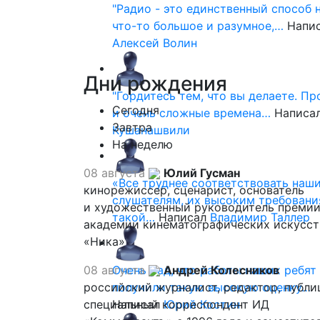
"Радио - это единственный способ 
что-то большое и разумное,…
Напи
Алексей Волин
Дни
рождения
"Гордитесь тем, что вы делаете. П
Сегодня
и очень сложные времена…
Написа
Завтра
Кушанашвили
На неделю
08 августа
Юлий Гусман
«Все труднее соответствовать наш
кинорежиссер, сценарист, основатель
слушателям, их высоким требовани
и художественный руководитель премии
такой…
Написал
Владимир Таллер
академии кинематографических искусст
«Ника»
08 августа
Очень рад, что работы наших ребят
Андрей Колесников
российский журналист, редактор, публи
получили такую высокую оценку…
специальный корреспондент ИД
Написал
Юрий Костин