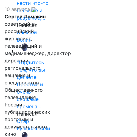
нести что-то
10 августа
большое и
Сергей Ломакин
разумное,…
советский и
Написал
российский
Алексей
журналист,
Волин
телеведущий и
медиаменеджер, директор
дирекции
"Гордитесь
регионального
тем, что вы
вещания и
делаете.
спецпроектов
Простые и
Общественного
очень
телевидения
сложные
России
времена…
публицистических
Написал
программ и
Отар
документального
Кушанашвили
кино