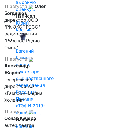
высокую
11 августа
Олег
оценку…
Богдашов
Написал
директор ООО
Юрий
"РК ЭКСПРЕСС" -
Костин
радиостанция
"Русское Радио
Омск"
Евгений
Кузин,
11 августа
пресс-
Александр
секретарь
Жаров
«Общественного
генеральный
телевидения
директор АО
России»:
«Газпром-Медиа
Премия
Холдинг»
«ТЭФИ 2019»
11 августа
показала,…
Оскар Кучера
Написал
актер театра
Евгений