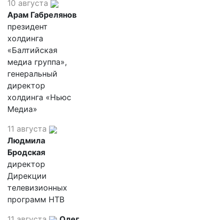
10 августа
Арам Габрелянов
президент
холдинга
«Балтийская
медиа группа»,
генеральный
директор
холдинга «Ньюс
Медиа»
11 августа
Людмила
Бродская
директор
Дирекции
телевизионных
программ НТВ
11 августа
Олег