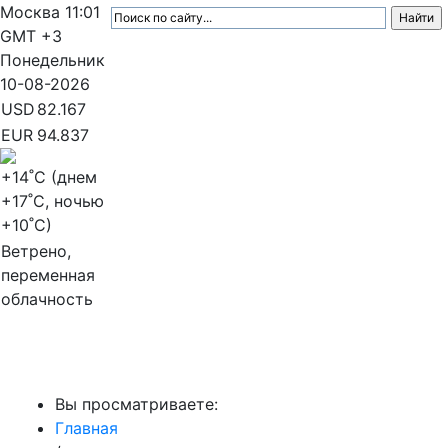
Москва
11:01
GMT +3
Понедельник
10-08-2026
USD
82.167
EUR
94.837
+14
˚C (днем
+17
˚C, ночью
+10
˚C)
Ветрено,
переменная
облачность
МедиаПрофи
Вы просматриваете:
Главная