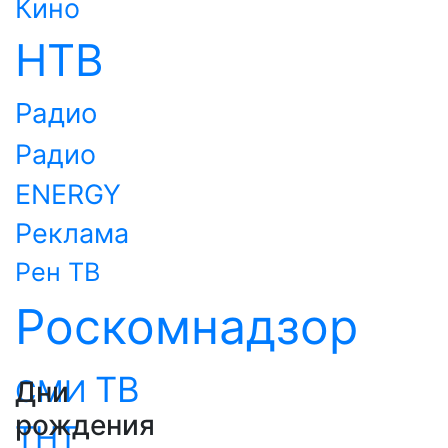
Кино
НТВ
Радио
Радио
ENERGY
Реклама
Рен ТВ
Роскомнадзор
ТВ
СМИ
Дни
рождения
ТНТ