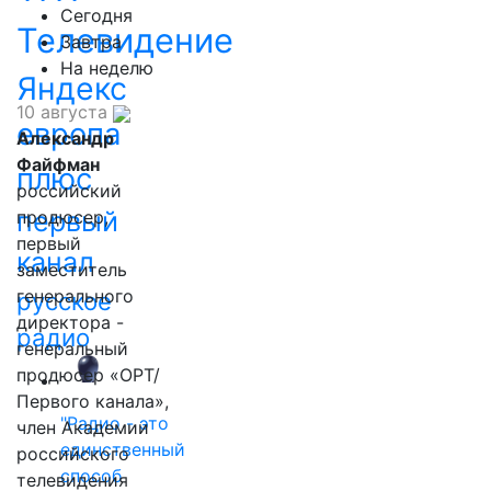
Сегодня
Телевидение
Завтра
На неделю
Яндекс
10 августа
европа
Александр
Файфман
плюс
российский
первый
продюсер,
первый
канал
заместитель
генерального
русское
директора -
радио
генеральный
продюсер «ОРТ/
Первого канала»,
"Радио - это
член Академии
единственный
российского
способ
телевидения