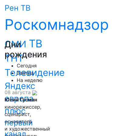
Рен ТВ
Роскомнадзор
ТВ
СМИ
Дни
рождения
ТНТ
Сегодня
Телевидение
Завтра
На неделю
Яндекс
08 августа
европа
Юлий Гусман
кинорежиссер,
плюс
сценарист,
первый
основатель
и художественный
канал