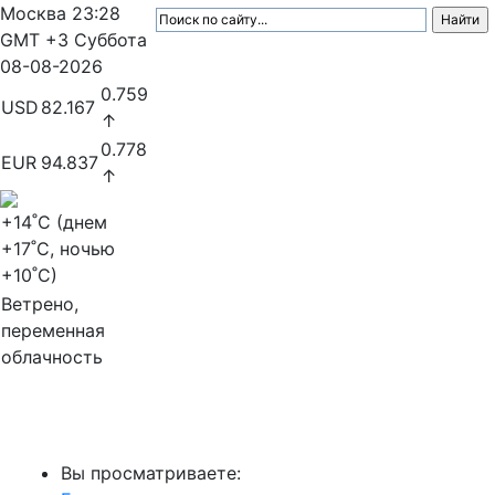
Москва
23:28
GMT +3
Суббота
08-08-2026
0.759
USD
82.167
↑
0.778
EUR
94.837
↑
+14
˚C (днем
+17
˚C, ночью
+10
˚C)
Ветрено,
переменная
облачность
МедиаПрофи
Вы просматриваете: