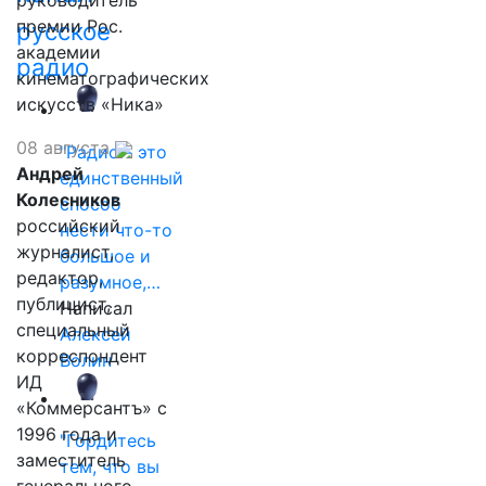
руководитель
премии Рос.
русское
академии
радио
кинематографических
искусств «Ника»
08 августа
"Радио - это
Андрей
единственный
Колесников
способ
российский
нести что-то
журналист,
большое и
редактор,
разумное,…
публицист,
Написал
специальный
Алексей
корреспондент
Волин
ИД
«Коммерсантъ» с
1996 года и
"Гордитесь
заместитель
тем, что вы