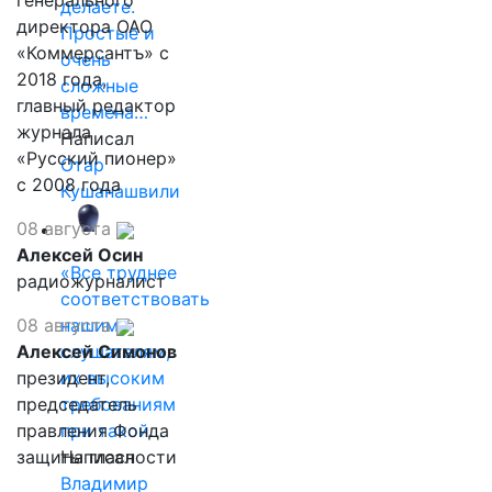
генерального
делаете.
директора ОАО
Простые и
«Коммерсантъ» с
очень
2018 года,
сложные
главный редактор
времена…
журнала
Написал
«Русский пионер»
Отар
с 2008 года
Кушанашвили
08 августа
Алексей Осин
«Все труднее
радиожурналист
соответствовать
08 августа
нашим
Алексей Симонов
слушателям,
президент,
их высоким
председатель
требованиям
правления Фонда
при такой…
защиты гласности
Написал
Владимир