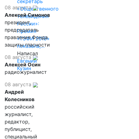
секретарь
08 августа
«Общественного
Алексей Симонов
телевидения
президент,
России»:
председатель
Премия
правления Фонда
«ТЭФИ 2019»
защиты гласности
показала,…
Написал
08 августа
Евгений
Алексей Осин
Кузин
радиожурналист
08 августа
Андрей
Колесников
российский
журналист,
редактор,
публицист,
специальный