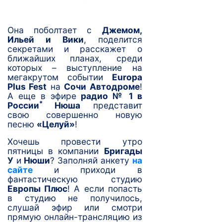
Она поболтает с
Джемом,
Ильей и Вики
, поделится
секретами и расскажет о
ближайших планах, среди
которых – выступление на
мегакрутом событии
Europa
Plus Fest
на
Сочи Автодроме
!
А еще в эфире
радио № 1 в
*
России
Нюша
представит
свою совершенно новую
песню
«Целуй»
!
Хочешь провести утро
пятницы в компании
Бригады
У
и
Нюши
? Заполняй анкету
на
сайте
и приходи в
фантастическую студию
Европы Плюс
! А если попасть
в студию не получилось,
слушай эфир или смотри
прямую онлайн-трансляцию из