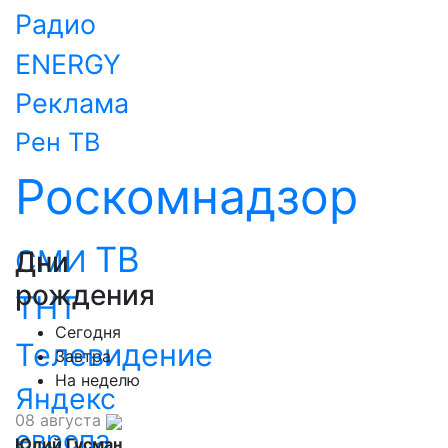
Радио
ENERGY
Реклама
Рен ТВ
Роскомнадзор
ТВ
СМИ
Дни
рождения
ТНТ
Сегодня
Телевидение
Завтра
На неделю
Яндекс
08 августа
европа
Юлий Гусман