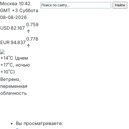
Москва
10:42
GMT +3
Суббота
08-08-2026
0.759
USD
82.167
↑
0.778
EUR
94.837
↑
+14
˚C (днем
+17
˚C, ночью
+10
˚C)
Ветрено,
переменная
облачность
МедиаПрофи
Вы просматриваете: