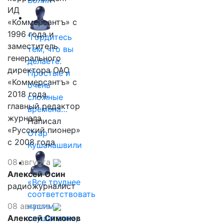
Волин
ИД
«Коммерсантъ» с
1996 года и
"Гордитесь
заместитель
тем, что вы
генерального
делаете.
директора ОАО
Простые и
«Коммерсантъ» с
очень
2018 года,
сложные
главный редактор
времена…
журнала
Написал
«Русский пионер»
Отар
с 2008 года
Кушанашвили
08 августа
Алексей Осин
«Все труднее
радиожурналист
соответствовать
08 августа
нашим
Алексей Симонов
слушателям,