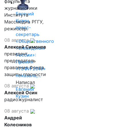
факультета
журналистики
Евгений
Института
Кузин,
Массмедиа РГГУ,
пресс-
режиссер.
секретарь
08 августа
«Общественного
Алексей Симонов
телевидения
президент,
России»:
председатель
Премия
правления Фонда
«ТЭФИ 2019»
защиты гласности
показала,…
Написал
08 августа
Евгений
Алексей Осин
Кузин
радиожурналист
08 августа
Андрей
Колесников