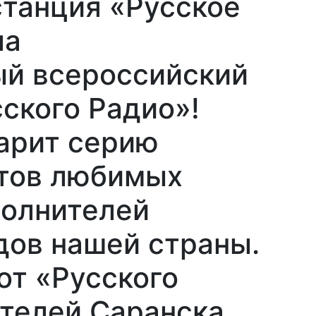
станция «Русское
ла
й всероссийский
ского Радио»!
арит серию
тов любимых
олнителей
дов нашей страны.
от «Русского
телей Саранска.