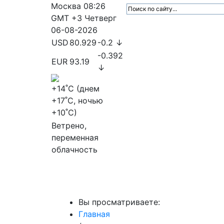
Москва
08:26
GMT +3
Четверг
06-08-2026
USD
80.929
-0.2 ↓
-0.392
EUR
93.19
↓
+14
˚C (днем
+17
˚C, ночью
+10
˚C)
Ветрено,
переменная
облачность
МедиаПрофи
Главное
Медиарыно
Вы просматриваете:
Главная