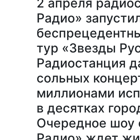
2 апреля радио
Радио» запусти
беспрецедентны
тур «Звезды Рус
Радиостанция д
сольных концер
миллионами исп
в десятках горо
Очередное шоу 
Радио» ждет жи