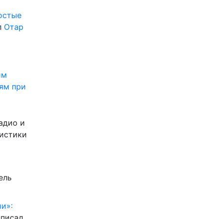
ростые
л
Отар
им
ям при
адио и
листики
ель
и»:
писал