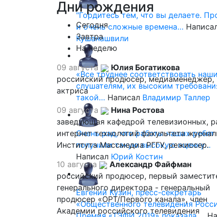
Дни
рождения
"Гордитесь тем, что вы делаете. П
Сегодня
и очень сложные времена…
Написа
Завтра
Кушанашвили
На неделю
09 августа
Юлия Богатикова
«Все труднее соответствовать наш
российский продюсер, медиаменеджер,
слушателям, их высоким требовани
актриса
такой…
Написал
Владимир Таллер
09 августа
Нина Ростова
заведующая кафедрой телевизионных, р
интернет технологий факультета журна
Очень рад, что работы наших ребят
Института Массмедиа РГГУ, режиссер.
получили такую высокую оценку…
Написал
Юрий Костин
10 августа
Александр Файфман
российский продюсер, первый заместит
генерального директора - генеральный
Евгений Кузин, пресс-секретарь
продюсер «ОРТ/Первого канала», член
«Общественного телевидения Росси
Академии российского телевидения
Премия «ТЭФИ 2019» показала,…
На