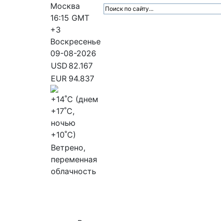
Москва
16:15
GMT
+3
Воскресенье
09-08-2026
USD
82.167
EUR
94.837
+14
˚C (днем
+17
˚C,
ночью
+10
˚C)
Ветрено,
переменная
облачность
МедиаПрофи
Главное
Медиарыно