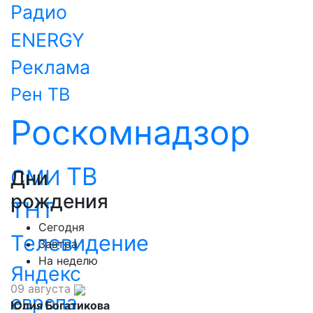
Радио
ENERGY
Реклама
Рен ТВ
Роскомнадзор
ТВ
СМИ
Дни
рождения
ТНТ
Сегодня
Телевидение
Завтра
На неделю
Яндекс
09 августа
европа
Юлия Богатикова