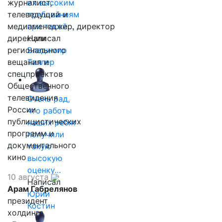
журналист,
их высоким
телеведущий и
требованиям
медиаменеджер, директор
при такой…
дирекции
Написал
регионального
Владимир
вещания и
Таллер
спецпроектов
Общественного
телевидения
Очень рад,
России
что работы
публицистических
наших ребят
программ и
получили
документального
такую
кино
высокую
оценку…
10 августа
Написал
Арам Габрелянов
Юрий
президент
Костин
холдинга