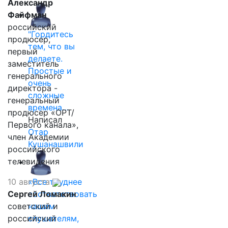
Александр
Файфман
российский
"Гордитесь
продюсер,
тем, что вы
первый
делаете.
заместитель
Простые и
генерального
очень
директора -
сложные
генеральный
времена…
продюсер «ОРТ/
Написал
Первого канала»,
Отар
член Академии
Кушанашвили
российского
телевидения
10 августа
«Все труднее
Сергей Ломакин
соответствовать
советский и
нашим
российский
слушателям,