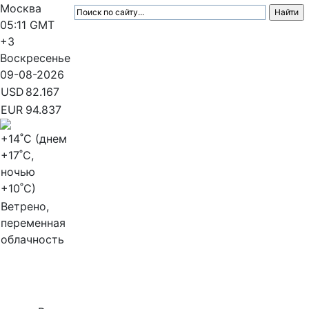
Москва
05:11
GMT
+3
Воскресенье
09-08-2026
USD
82.167
EUR
94.837
+14
˚C (днем
+17
˚C,
ночью
+10
˚C)
Ветрено,
переменная
облачность
МедиаПрофи