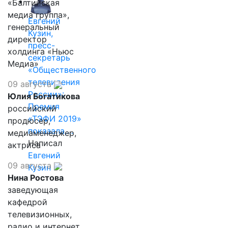
«Балтийская
медиа группа»,
Евгений
генеральный
Кузин,
директор
пресс-
холдинга «Ньюс
секретарь
Медиа»
«Общественного
телевидения
09 августа
России»:
Юлия Богатикова
Премия
российский
«ТЭФИ 2019»
продюсер,
показала,…
медиаменеджер,
Написал
актриса
Евгений
09 августа
Кузин
Нина Ростова
заведующая
кафедрой
телевизионных,
радио и интернет