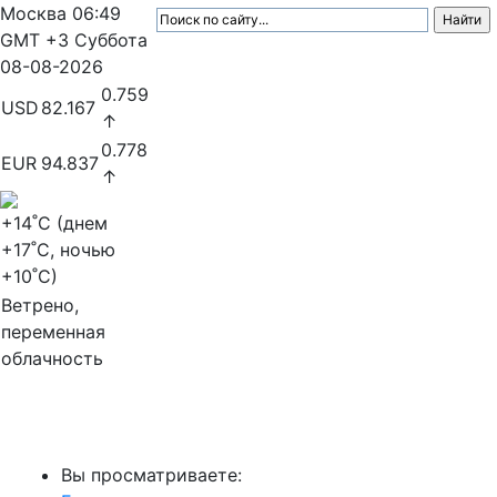
Москва
06:49
GMT +3
Суббота
08-08-2026
0.759
USD
82.167
↑
0.778
EUR
94.837
↑
+14
˚C (днем
+17
˚C, ночью
+10
˚C)
Ветрено,
переменная
облачность
МедиаПрофи
Вы просматриваете: