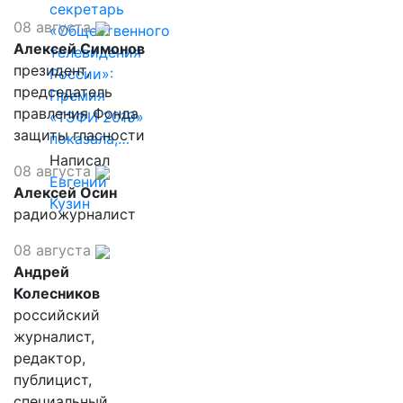
секретарь
08 августа
«Общественного
Алексей Симонов
телевидения
президент,
России»:
председатель
Премия
правления Фонда
«ТЭФИ 2019»
защиты гласности
показала,…
Написал
08 августа
Евгений
Алексей Осин
Кузин
радиожурналист
08 августа
Андрей
Колесников
российский
журналист,
редактор,
публицист,
специальный