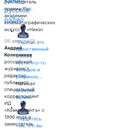
руководитель
премии Рос.
русское
академии
радио
кинематографических
искусств «Ника»
08 августа
"Радио - это
Андрей
единственный
Колесников
способ
российский
нести что-то
журналист,
большое и
редактор,
разумное,…
публицист,
Написал
специальный
Алексей
корреспондент
Волин
ИД
«Коммерсантъ» с
1996 года и
"Гордитесь
заместитель
тем, что вы