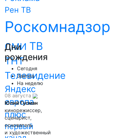
Рен ТВ
Роскомнадзор
ТВ
СМИ
Дни
рождения
ТНТ
Сегодня
Телевидение
Завтра
На неделю
Яндекс
08 августа
европа
Юлий Гусман
кинорежиссер,
плюс
сценарист,
первый
основатель
и художественный
канал