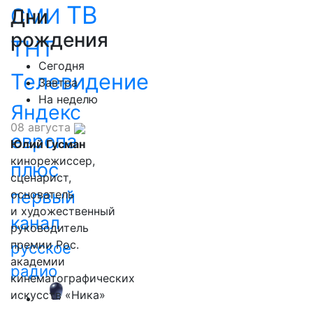
ТВ
СМИ
Дни
рождения
ТНТ
Сегодня
Телевидение
Завтра
На неделю
Яндекс
08 августа
европа
Юлий Гусман
кинорежиссер,
плюс
сценарист,
первый
основатель
и художественный
канал
руководитель
премии Рос.
русское
академии
радио
кинематографических
искусств «Ника»