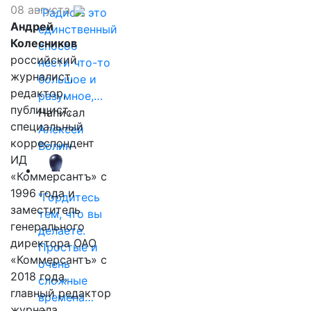
08 августа
"Радио - это
Андрей
единственный
Колесников
способ
российский
нести что-то
журналист,
большое и
редактор,
разумное,…
публицист,
Написал
специальный
Алексей
корреспондент
Волин
ИД
«Коммерсантъ» с
1996 года и
"Гордитесь
заместитель
тем, что вы
генерального
делаете.
директора ОАО
Простые и
«Коммерсантъ» с
очень
2018 года,
сложные
главный редактор
времена…
журнала