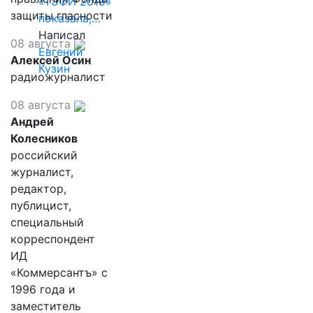
«ТЭФИ 2019»
защиты гласности
показала,…
Написал
08 августа
Евгений
Алексей Осин
Кузин
радиожурналист
08 августа
Андрей
Колесников
российский
журналист,
редактор,
публицист,
специальный
корреспондент
ИД
«Коммерсантъ» с
1996 года и
заместитель