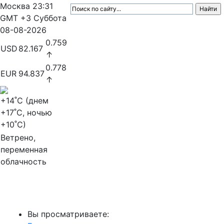
Москва
23:31
GMT +3
Суббота
08-08-2026
0.759
USD
82.167
↑
0.778
EUR
94.837
↑
+14
˚C (днем
+17
˚C, ночью
+10
˚C)
Ветрено,
переменная
облачность
МедиаПрофи
Вы просматриваете: