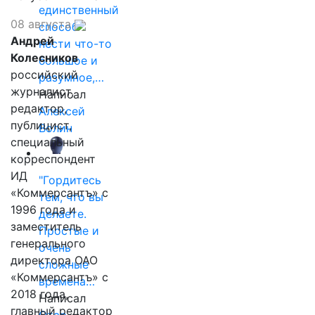
единственный
08 августа
способ
Андрей
нести что-то
Колесников
большое и
российский
разумное,…
журналист,
Написал
редактор,
Алексей
публицист,
Волин
специальный
корреспондент
ИД
"Гордитесь
«Коммерсантъ» с
тем, что вы
1996 года и
делаете.
заместитель
Простые и
генерального
очень
директора ОАО
сложные
«Коммерсантъ» с
времена…
2018 года,
Написал
главный редактор