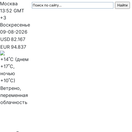
Москва
13:52
GMT
+3
Воскресенье
09-08-2026
USD
82.167
EUR
94.837
+14
˚C (днем
+17
˚C,
ночью
+10
˚C)
Ветрено,
переменная
облачность
МедиаПрофи