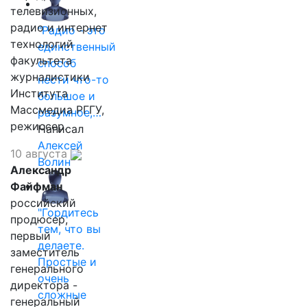
телевизионных,
радио и интернет
"Радио - это
технологий
единственный
факультета
способ
журналистики
нести что-то
Института
большое и
Массмедиа РГГУ,
разумное,…
режиссер.
Написал
Алексей
10 августа
Волин
Александр
Файфман
российский
"Гордитесь
продюсер,
тем, что вы
первый
делаете.
заместитель
Простые и
генерального
очень
директора -
сложные
генеральный