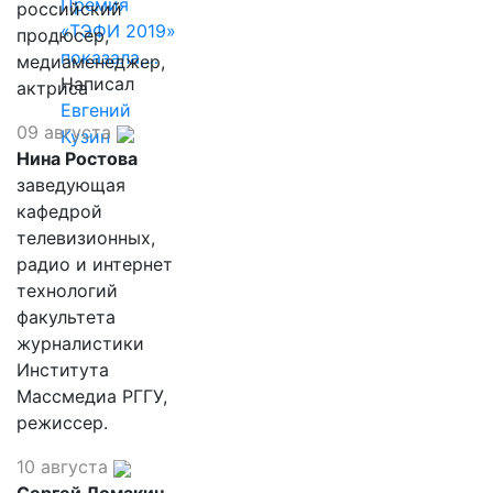
Премия
российский
«ТЭФИ 2019»
продюсер,
показала,…
медиаменеджер,
Написал
актриса
Евгений
09 августа
Кузин
Нина Ростова
заведующая
кафедрой
телевизионных,
радио и интернет
технологий
факультета
журналистики
Института
Массмедиа РГГУ,
режиссер.
10 августа