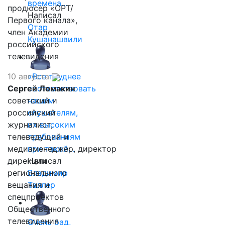
времена…
продюсер «ОРТ/
Написал
Первого канала»,
Отар
член Академии
Кушанашвили
российского
телевидения
10 августа
«Все труднее
Сергей Ломакин
соответствовать
советский и
нашим
российский
слушателям,
журналист,
их высоким
телеведущий и
требованиям
медиаменеджер, директор
при такой…
дирекции
Написал
регионального
Владимир
вещания и
Таллер
спецпроектов
Общественного
телевидения
Очень рад,