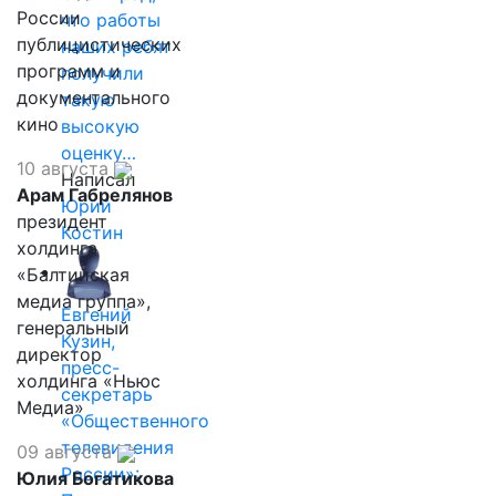
России
что работы
публицистических
наших ребят
программ и
получили
документального
такую
кино
высокую
оценку…
10 августа
Написал
Арам Габрелянов
Юрий
президент
Костин
холдинга
«Балтийская
медиа группа»,
Евгений
генеральный
Кузин,
директор
пресс-
холдинга «Ньюс
секретарь
Медиа»
«Общественного
телевидения
09 августа
России»:
Юлия Богатикова