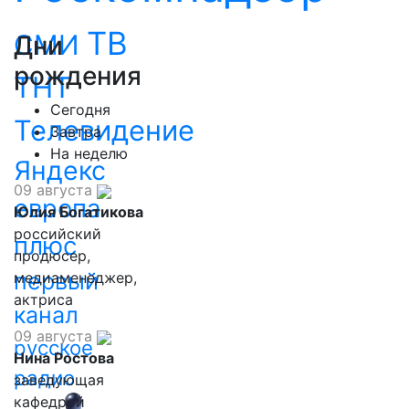
ТВ
СМИ
Дни
рождения
ТНТ
Сегодня
Телевидение
Завтра
На неделю
Яндекс
09 августа
европа
Юлия Богатикова
российский
плюс
продюсер,
первый
медиаменеджер,
актриса
канал
09 августа
русское
Нина Ростова
радио
заведующая
кафедрой