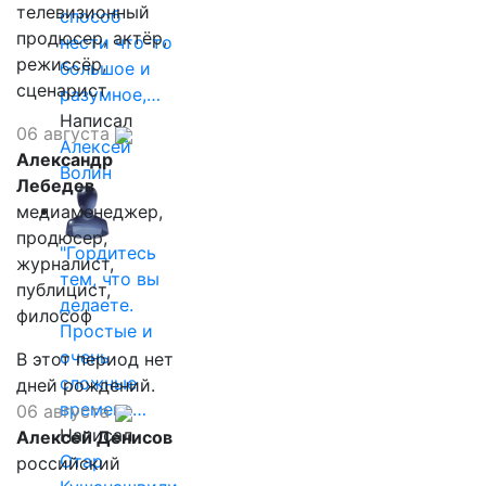
телевизионный
способ
продюсер, актёр,
нести что-то
режиссёр,
большое и
сценарист
разумное,…
Написал
06 августа
Алексей
Александр
Волин
Лебедев
медиаменеджер,
продюсер,
"Гордитесь
журналист,
тем, что вы
публицист,
делаете.
философ
Простые и
очень
В этот период нет
сложные
дней рождений.
времена…
06 августа
Написал
Алексей Денисов
Отар
российский