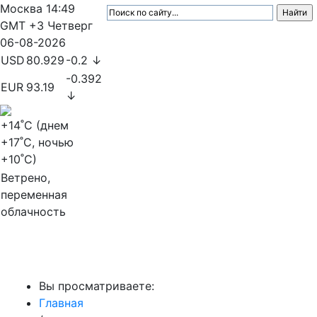
Москва
14:49
GMT +3
Четверг
06-08-2026
USD
80.929
-0.2 ↓
-0.392
EUR
93.19
↓
+14
˚C (днем
+17
˚C, ночью
+10
˚C)
Ветрено,
переменная
облачность
МедиаПрофи
Вы просматриваете:
Главная