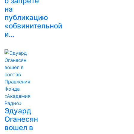
о запрете
на
публикацию
«обвинительной
и…
Эдуард
Оганесян
вошел в