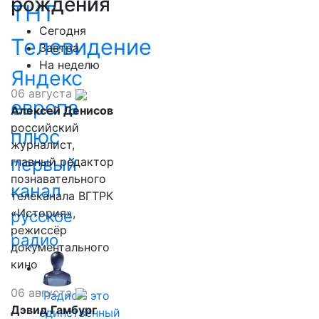
рождения
ТНТ
Сегодня
Телевидение
Завтра
На неделю
Яндекс
06 августа
европа
Алексей Денисов
российский
плюс
журналист,
первый
главный редактор
познавательного
канал
телеканала ВГТРК
«История»,
русское
режиссёр
радио
документального
кино
06 августа
"Радио - это
Дэвид Гамбург
единственный