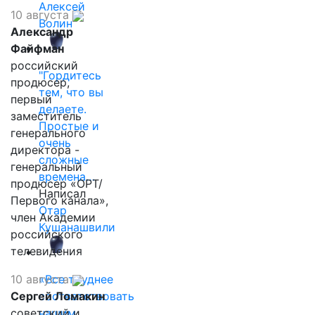
Алексей
10 августа
Волин
Александр
Файфман
российский
"Гордитесь
продюсер,
тем, что вы
первый
делаете.
заместитель
Простые и
генерального
очень
директора -
сложные
генеральный
времена…
продюсер «ОРТ/
Написал
Первого канала»,
Отар
член Академии
Кушанашвили
российского
телевидения
10 августа
«Все труднее
Сергей Ломакин
соответствовать
советский и
нашим