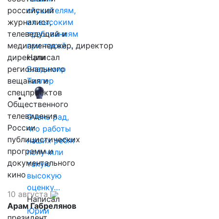
российский
слушателям,
журналист,
их высоким
телеведущий и
требованиям
медиаменеджер, директор
при такой…
дирекции
Написал
регионального
Владимир
вещания и
Таллер
спецпроектов
Общественного
телевидения
Очень рад,
России
что работы
публицистических
наших ребят
программ и
получили
документального
такую
кино
высокую
оценку…
10 августа
Написал
Арам Габрелянов
Юрий
президент