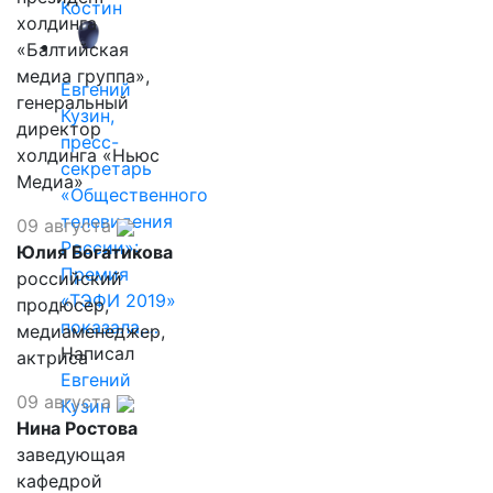
Костин
холдинга
«Балтийская
медиа группа»,
Евгений
генеральный
Кузин,
директор
пресс-
холдинга «Ньюс
секретарь
Медиа»
«Общественного
телевидения
09 августа
России»:
Юлия Богатикова
Премия
российский
«ТЭФИ 2019»
продюсер,
показала,…
медиаменеджер,
Написал
актриса
Евгений
09 августа
Кузин
Нина Ростова
заведующая
кафедрой