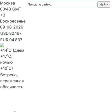
Москва
00:43
GMT
+3
Воскресенье
09-08-2026
USD
82.167
EUR
94.837
+14
˚C (днем
+17
˚C,
ночью
+10
˚C)
Ветрено,
переменная
облачность
МедиаПрофи