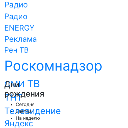
Радио
Радио
ENERGY
Реклама
Рен ТВ
Роскомнадзор
ТВ
СМИ
Дни
рождения
ТНТ
Сегодня
Телевидение
Завтра
На неделю
Яндекс