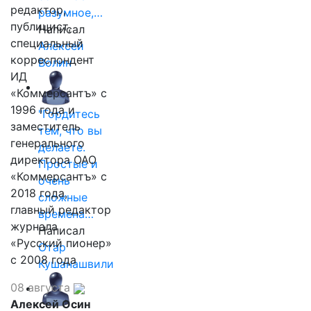
редактор,
разумное,…
публицист,
Написал
специальный
Алексей
корреспондент
Волин
ИД
«Коммерсантъ» с
1996 года и
"Гордитесь
заместитель
тем, что вы
генерального
делаете.
директора ОАО
Простые и
«Коммерсантъ» с
очень
2018 года,
сложные
главный редактор
времена…
журнала
Написал
«Русский пионер»
Отар
с 2008 года
Кушанашвили
08 августа
Алексей Осин