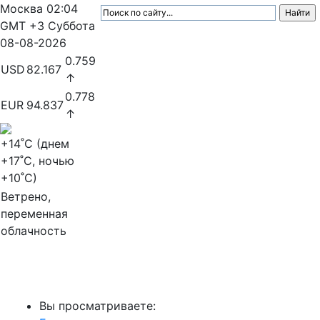
Москва
02:04
GMT +3
Суббота
08-08-2026
0.759
USD
82.167
↑
0.778
EUR
94.837
↑
+14
˚C (днем
+17
˚C, ночью
+10
˚C)
Ветрено,
переменная
облачность
МедиаПрофи
Вы просматриваете: