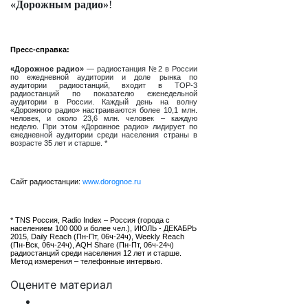
«Дорожным радио»
!
Пресс-справка:
«Дорожное радио»
— радиостанция №2 в России
по ежедневной аудитории и доле рынка по
аудитории радиостанций, входит в ТОР-3
радиостанций по показателю еженедельной
аудитории в России. Каждый день на волну
«Дорожного радио» настраиваются более 10,1 млн.
человек, и около 23,6 млн. человек – каждую
неделю. При этом «Дорожное радио» лидирует по
ежедневной аудитории среди населения страны в
возрасте 35 лет и старше. *
Сайт радиостанции:
www.dorognoe.ru
* TNS Россия, Radio Index – Россия (города с
населением 100 000 и более чел.), ИЮЛЬ - ДЕКАБРЬ
2015, Daily Reach (Пн-Пт, 06ч-24ч), Weekly Reach
(Пн-Вск, 06ч-24ч), AQH Share (Пн-Пт, 06ч-24ч)
радиостанций среди населения 12 лет и старше.
Метод измерения – телефонные интервью.
Оцените материал