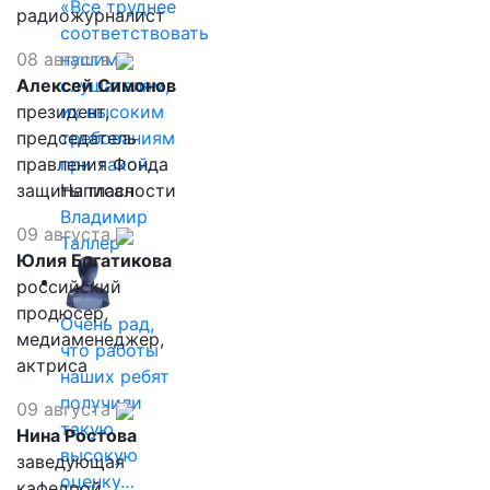
«Все труднее
радиожурналист
соответствовать
08 августа
нашим
Алексей Симонов
слушателям,
президент,
их высоким
председатель
требованиям
правления Фонда
при такой…
защиты гласности
Написал
Владимир
09 августа
Таллер
Юлия Богатикова
российский
продюсер,
Очень рад,
медиаменеджер,
что работы
актриса
наших ребят
получили
09 августа
такую
Нина Ростова
высокую
заведующая
оценку…
кафедрой