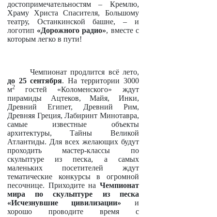
достопримечательностям – Кремлю,
Храму Христа Спасителя, Большому
театру, Останкинской башне, – и
логотип
«Дорожного радио»
, вместе с
которым легко в пути!
Чемпионат продлится всё лето,
до 25 сентября
. На территории 3000
2
м
гостей «Коломенского» ждут
пирамиды Ацтеков, Майя, Инки,
Древний Египет, Древний Рим,
Древняя Греция, Лабиринт Минотавра,
самые известные объекты
архитектуры, Тайны Великой
Атлантиды. Для всех желающих будут
проходить мастер-классы по
скульптуре из песка, а самых
маленьких посетителей ждут
тематические конкурсы в огромной
песочнице. Приходите на
Чемпионат
мира по скульптуре из песка
«Исчезнувшие цивилизации»
и
хорошо проводите время с