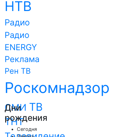
НТВ
Радио
Радио
ENERGY
Реклама
Рен ТВ
Роскомнадзор
ТВ
СМИ
Дни
рождения
ТНТ
Сегодня
Телевидение
Завтра