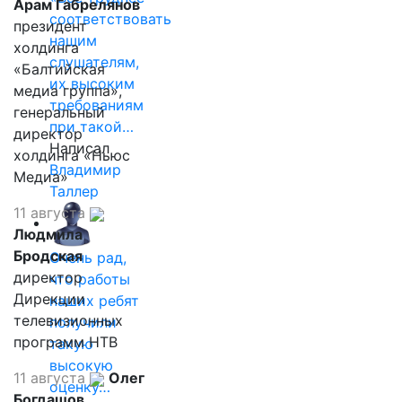
Арам Габрелянов
соответствовать
президент
нашим
холдинга
слушателям,
«Балтийская
их высоким
медиа группа»,
требованиям
генеральный
при такой…
директор
Написал
холдинга «Ньюс
Владимир
Медиа»
Таллер
11 августа
Людмила
Бродская
Очень рад,
директор
что работы
Дирекции
наших ребят
телевизионных
получили
программ НТВ
такую
высокую
11 августа
Олег
оценку…
Богдашов