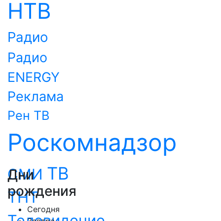
НТВ
Радио
Радио
ENERGY
Реклама
Рен ТВ
Роскомнадзор
ТВ
СМИ
Дни
рождения
ТНТ
Сегодня
Телевидение