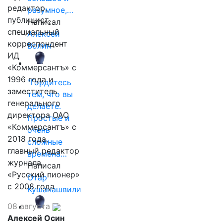
редактор,
разумное,…
публицист,
Написал
специальный
Алексей
корреспондент
Волин
ИД
«Коммерсантъ» с
1996 года и
"Гордитесь
заместитель
тем, что вы
генерального
делаете.
директора ОАО
Простые и
«Коммерсантъ» с
очень
2018 года,
сложные
главный редактор
времена…
журнала
Написал
«Русский пионер»
Отар
с 2008 года
Кушанашвили
08 августа
Алексей Осин