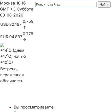
Москва
18:16
GMT +3
Суббота
08-08-2026
0.759
USD
82.167
↑
0.778
EUR
94.837
↑
+14
˚C (днем
+17
˚C, ночью
+10
˚C)
Ветрено,
переменная
облачность
МедиаПрофи
Вы просматриваете: