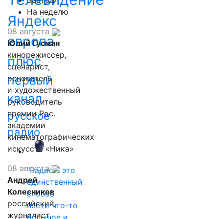
Завтра
На неделю
Яндекс
08 августа
европа
Юлий Гусман
кинорежиссер,
плюс
сценарист,
первый
основатель
и художественный
канал
руководитель
премии Рос.
русское
академии
радио
кинематографических
искусств «Ника»
08 августа
"Радио - это
Андрей
единственный
Колесников
способ
российский
нести что-то
журналист,
большое и