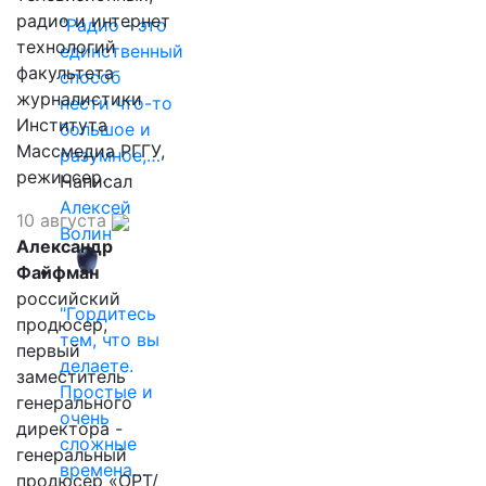
радио и интернет
"Радио - это
технологий
единственный
факультета
способ
журналистики
нести что-то
Института
большое и
Массмедиа РГГУ,
разумное,…
режиссер.
Написал
Алексей
10 августа
Волин
Александр
Файфман
российский
"Гордитесь
продюсер,
тем, что вы
первый
делаете.
заместитель
Простые и
генерального
очень
директора -
сложные
генеральный
времена…
продюсер «ОРТ/