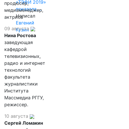
«ТЭФИ 2019»
продюсер,
показала,…
медиаменеджер,
Написал
актриса
Евгений
09 августа
Кузин
Нина Ростова
заведующая
кафедрой
телевизионных,
радио и интернет
технологий
факультета
журналистики
Института
Массмедиа РГГУ,
режиссер.
10 августа
Сергей Ломакин