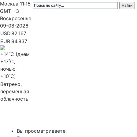
Москва
11:15
GMT +3
Воскресенье
09-08-2026
USD
82.167
EUR
94.837
+14
˚C (днем
+17
˚C,
ночью
+10
˚C)
Ветрено,
переменная
облачность
МедиаПрофи
Вы просматриваете: