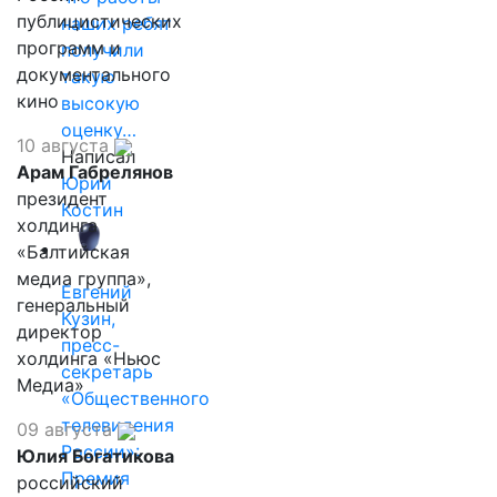
публицистических
наших ребят
программ и
получили
документального
такую
кино
высокую
оценку…
10 августа
Написал
Арам Габрелянов
Юрий
президент
Костин
холдинга
«Балтийская
медиа группа»,
Евгений
генеральный
Кузин,
директор
пресс-
холдинга «Ньюс
секретарь
Медиа»
«Общественного
телевидения
09 августа
России»:
Юлия Богатикова
Премия
российский