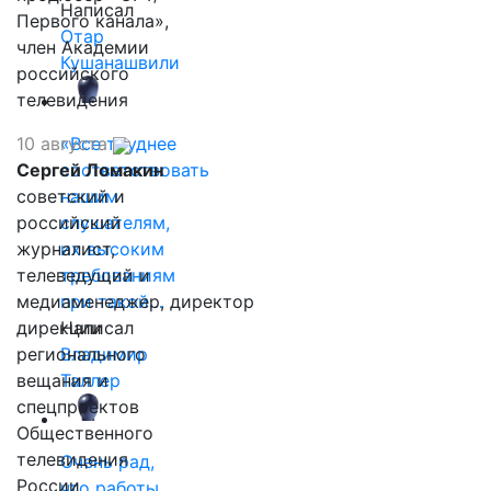
Написал
Первого канала»,
Отар
член Академии
Кушанашвили
российского
телевидения
10 августа
«Все труднее
Сергей Ломакин
соответствовать
советский и
нашим
российский
слушателям,
журналист,
их высоким
телеведущий и
требованиям
медиаменеджер, директор
при такой…
дирекции
Написал
регионального
Владимир
вещания и
Таллер
спецпроектов
Общественного
телевидения
Очень рад,
России
что работы