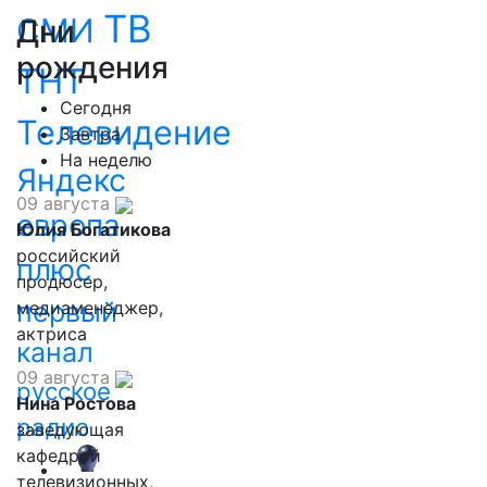
ТВ
СМИ
Дни
рождения
ТНТ
Сегодня
Телевидение
Завтра
На неделю
Яндекс
09 августа
европа
Юлия Богатикова
российский
плюс
продюсер,
первый
медиаменеджер,
актриса
канал
09 августа
русское
Нина Ростова
радио
заведующая
кафедрой
телевизионных,