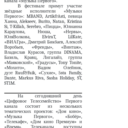
канала «Музыка Первого».
В фестивале примут участие
звёздные исполнители «Музыки
Первого»:
MBAND
,
Artik
&
Asti
, певица
Ханна,
Alekseev
,
Burito
,
Natan
,
Kristina
Si
,
T
-
Killah
,
Serebro
, «Пицца», Юлианна
Караулова, Нюша, «Нервы»,
ЮляВолкова,
ElviraT
,
LilKate
,
«ВИАГра», Дмитрий Бикбаев, Алексей
Воробьев, «Френды», «Винтаж»,
Владислав Курасов, группа
DINAMA
,
Базиль, Кравц, Лигалайз, группа
«Маяковский», «Градусы»,
Tony Tonite
,
«Мохито», Вадим Олейник,
дуэт
Rauf
&
Faik
, «Сухие», 5
sta Family
,
Dante
,
Markus Riva
,
Sasha Holiday
,
ST
,
ST
1
M
.
На сегодняшний день
«Цифровое Телесемейство» Первого
канала состоит из нескольких
тематических проектов: «Дом кино»,
«Музыка Первого», «Бобёр»,
«Телекафе», «Дом кино Премиум» и
«Время». Телеканалы доступны