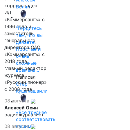
корреспондент
Волин
ИД
«Коммерсантъ» с
1996 года и
"Гордитесь
заместитель
тем, что вы
генерального
делаете.
директора ОАО
Простые и
«Коммерсантъ» с
очень
2018 года,
сложные
главный редактор
времена…
журнала
Написал
«Русский пионер»
Отар
с 2008 года
Кушанашвили
08 августа
Алексей Осин
«Все труднее
радиожурналист
соответствовать
08 августа
нашим