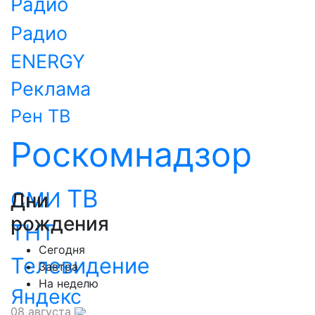
Радио
Радио
ENERGY
Реклама
Рен ТВ
Роскомнадзор
ТВ
СМИ
Дни
рождения
ТНТ
Сегодня
Телевидение
Завтра
На неделю
Яндекс
08 августа