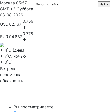
Москва
05:57
GMT +3
Суббота
08-08-2026
0.759
USD
82.167
↑
0.778
EUR
94.837
↑
+14
˚C (днем
+17
˚C, ночью
+10
˚C)
Ветрено,
переменная
облачность
МедиаПрофи
Вы просматриваете: