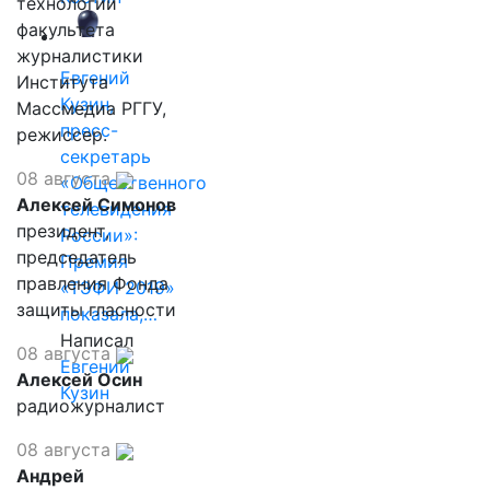
технологий
факультета
журналистики
Евгений
Института
Кузин,
Массмедиа РГГУ,
пресс-
режиссер.
секретарь
08 августа
«Общественного
Алексей Симонов
телевидения
президент,
России»:
председатель
Премия
правления Фонда
«ТЭФИ 2019»
защиты гласности
показала,…
Написал
08 августа
Евгений
Алексей Осин
Кузин
радиожурналист
08 августа
Андрей