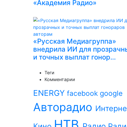
«Академия Радио»
«Русская Медиагруппа»
внедрила ИИ для прозрачн
и точных выплат гонор…
Теги
Комментарии
ENERGY
facebook
google
Авторадио
Интерне
НТВ
Радио
Кино
Ради