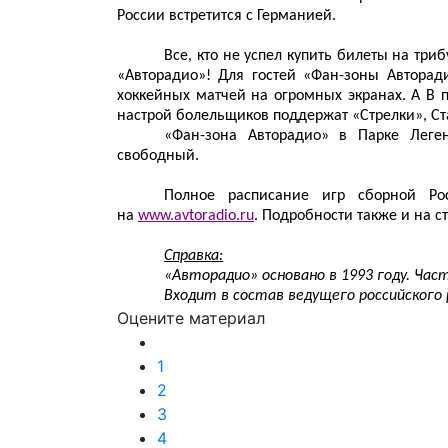
России встретится с Германией.
Все, кто не успел купить билеты на три
«Авторадио»! Для гостей «Фан-зоны Авторад
хоккейных матчей на огромных экранах. А 
настрой болельщиков поддержат «Стрелки», Ст
«Фан-зона Авторадио» в Парке Леген
свободный.
Полное расписание игр сборной Ро
на
www.avtoradio.ru
. Подробности также и на с
Справка:
«Авторадио» основано в 1993 году. Част
Входит в состав ведущего российского 
Оцените материал
1
2
3
4