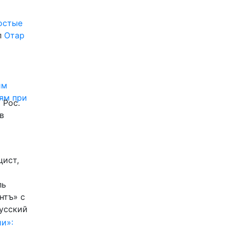
ростые
л
Отар
им
ям при
 Рос.
в
цист,
ль
нтъ» с
Русский
и»: