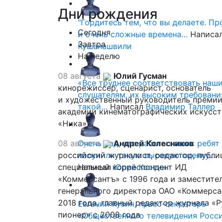
Дни
рождения
"Гордитесь тем, что вы делаете. П
Сегодня
и очень сложные времена…
Написа
Завтра
Кушанашвили
На неделю
08 августа
Юлий Гусман
«Все труднее соответствовать наш
кинорежиссер, сценарист, основатель
слушателям, их высоким требовани
и художественный руководитель премии
такой…
Написал
Владимир Таллер
академии кинематографических искусст
«Ника»
08 августа
Очень рад, что работы наших ребят
Андрей Колесников
российский журналист, редактор, публи
получили такую высокую оценку…
специальный корреспондент ИД
Написал
Юрий Костин
«Коммерсантъ» с 1996 года и заместите
генерального директора ОАО «Коммерса
2018 года, главный редактор журнала «
Евгений Кузин, пресс-секретарь
пионер» с 2008 года
«Общественного телевидения Росси