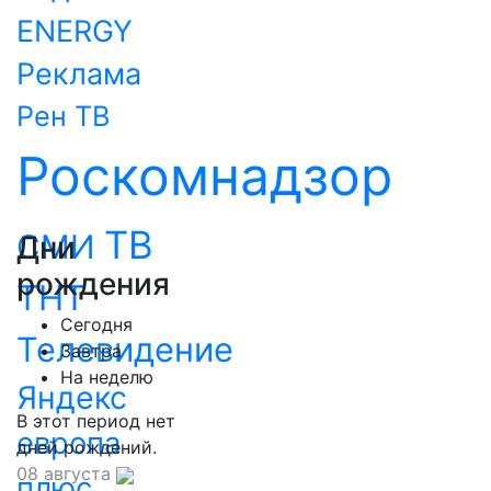
ENERGY
Реклама
Рен ТВ
Роскомнадзор
ТВ
СМИ
Дни
рождения
ТНТ
Сегодня
Телевидение
Завтра
На неделю
Яндекс
В этот период нет
европа
дней рождений.
08 августа
плюс