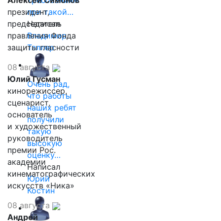
Алексей Симонов
требованиям
президент,
при такой…
председатель
Написал
правления Фонда
Владимир
защиты гласности
Таллер
08 августа
Юлий Гусман
Очень рад,
кинорежиссер,
что работы
сценарист,
наших ребят
основатель
получили
и художественный
такую
руководитель
высокую
премии Рос.
оценку…
академии
Написал
кинематографических
Юрий
искусств «Ника»
Костин
08 августа
Андрей