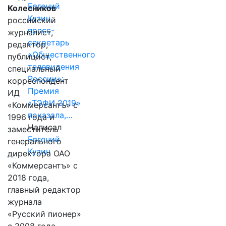
Евгений
Колесников
Кузин,
российский
пресс-
журналист,
секретарь
редактор,
«Общественного
публицист,
телевидения
специальный
России»:
корреспондент
Премия
ИД
«ТЭФИ 2019»
«Коммерсантъ» с
показала,…
1996 года и
Написал
заместитель
Евгений
генерального
Кузин
директора ОАО
«Коммерсантъ» с
2018 года,
главный редактор
журнала
«Русский пионер»