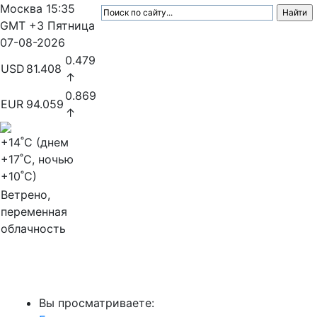
Москва
15:35
GMT +3
Пятница
07-08-2026
0.479
USD
81.408
↑
0.869
EUR
94.059
↑
+14
˚C (днем
+17
˚C, ночью
+10
˚C)
Ветрено,
переменная
облачность
МедиаПрофи
Вы просматриваете: