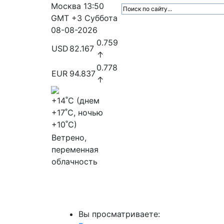
Москва
13:50
GMT +3
Суббота
08-08-2026
0.759
USD
82.167
↑
0.778
EUR
94.837
↑
+14
˚C (днем
+17
˚C, ночью
+10
˚C)
Ветрено,
переменная
облачность
МедиаПрофи
Главное
Медиарыно
Вы просматриваете: