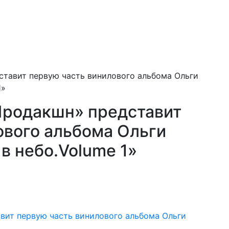
тавит первую часть винилового альбома Ольги
1»
Продакшн» представит
ового альбома Ольги
в небо.Volume 1»