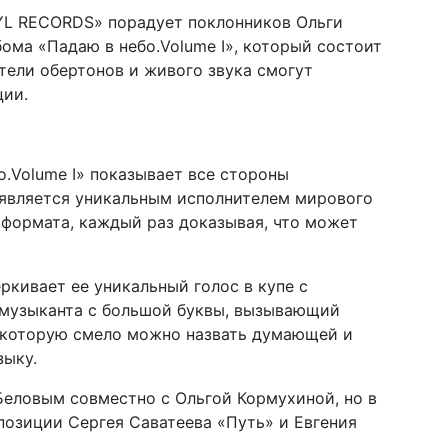
YL RECORDS
» порадует поклонников Ольги
ома «Падаю в небо.
Volume I
», который состоит
тели обертонов и живого звука смогут
ции.
о.
Volume I
» показывает все стороны
 является уникальным исполнителем мирового
и формата, каждый раз доказывая, что может
ркивает ее уникальный голос в купе с
 музыканта с большой буквы, вызывающий
, которую смело можно назвать думающей и
ыку.
Беловым совместно с Ольгой Кормухиной, но в
озиции Сергея Саватеева «Путь» и Евгения