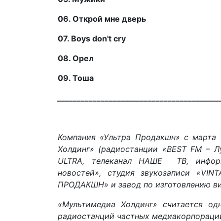
06. Открой мне дверь
07.
Boys don
'
t cry
08. Орел
09. Тоша
_________________________________________
Компания «Ультра Продакшн» с марта 
Холдинг» (радиостанции «ВEST FM – Л
ULTRA, телеканал НАШЕ ТВ, информ
новостей», студия звукозаписи «VIN
ПРОДАКШН» и завод по изготовлению в
«Мультимедиа Холдинг» считается о
радиостанций частных медиакорпораци