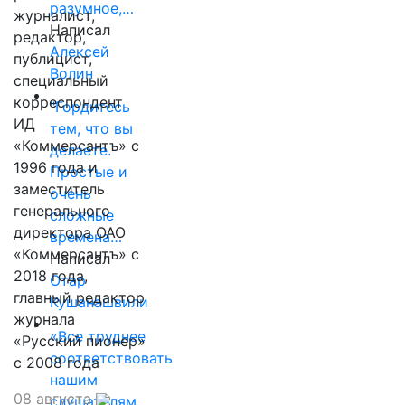
разумное,…
журналист,
Написал
редактор,
Алексей
публицист,
Волин
специальный
корреспондент
"Гордитесь
ИД
тем, что вы
«Коммерсантъ» с
делаете.
1996 года и
Простые и
заместитель
очень
генерального
сложные
директора ОАО
времена…
«Коммерсантъ» с
Написал
2018 года,
Отар
главный редактор
Кушанашвили
журнала
«Все труднее
«Русский пионер»
соответствовать
с 2008 года
нашим
08 августа
слушателям,