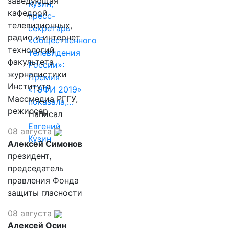
заведующая
Кузин,
кафедрой
пресс-
телевизионных,
секретарь
радио и интернет
«Общественного
технологий
телевидения
факультета
России»:
журналистики
Премия
Института
«ТЭФИ 2019»
Массмедиа РГГУ,
показала,…
режиссер.
Написал
Евгений
08 августа
Кузин
Алексей Симонов
президент,
председатель
правления Фонда
защиты гласности
08 августа
Алексей Осин