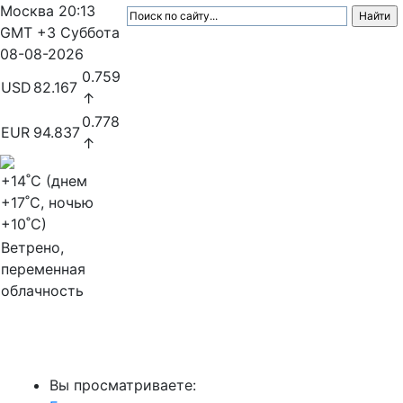
Москва
20:13
GMT +3
Суббота
08-08-2026
0.759
USD
82.167
↑
0.778
EUR
94.837
↑
+14
˚C (днем
+17
˚C, ночью
+10
˚C)
Ветрено,
переменная
облачность
МедиаПрофи
Вы просматриваете: