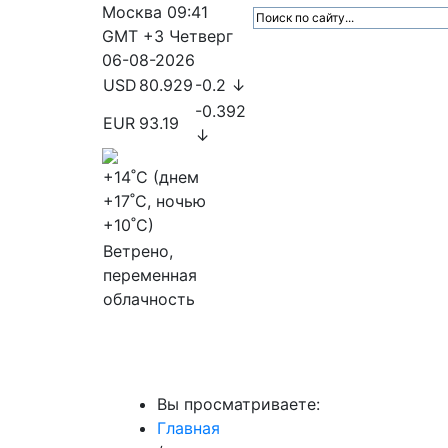
Москва
09:41
GMT +3
Четверг
06-08-2026
USD
80.929
-0.2 ↓
-0.392
EUR
93.19
↓
+14
˚C (днем
+17
˚C, ночью
+10
˚C)
Ветрено,
переменная
облачность
МедиаПрофи
Главное
Медиарыно
Вы просматриваете:
Главная