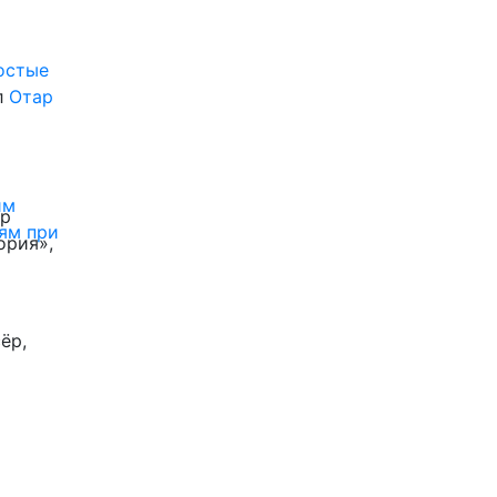
ростые
л
Отар
им
ор
ям при
ория»,
ёр,