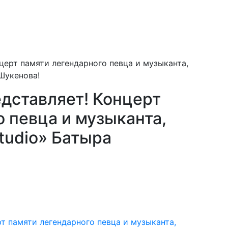
церт памяти легендарного певца и музыканта,
 Шукенова!
едставляет! Концерт
 певца и музыканта,
Studio» Батыра