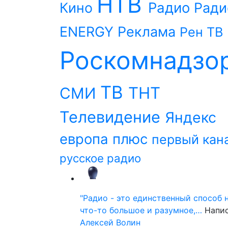
НТВ
Радио
Кино
Ради
ENERGY
Реклама
Рен ТВ
Роскомнадзо
ТВ
ТНТ
СМИ
Телевидение
Яндекс
европа плюс
первый кан
русское радио
"Радио - это единственный способ 
что-то большое и разумное,…
Напи
Алексей Волин