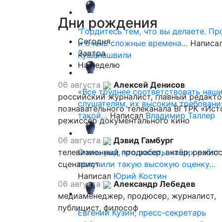
Дни
рождения
"Гордитесь тем, что вы делаете. П
Сегодня
и очень сложные времена…
Написа
Завтра
Кушанашвили
На неделю
06 августа
Алексей Денисов
«Все труднее соответствовать наш
российский журналист, главный редакт
слушателям, их высоким требовани
познавательного телеканала ВГТРК «Ист
такой…
Написал
Владимир Таллер
режиссёр документального кино
06 августа
Дэвид Гамбург
телевизионный продюсер, актёр, режисс
Очень рад, что работы наших ребят
сценарист
получили такую высокую оценку…
Написал
Юрий Костин
06 августа
Александр Лебедев
медиаменеджер, продюсер, журналист,
публицист, философ
Евгений Кузин, пресс-секретарь