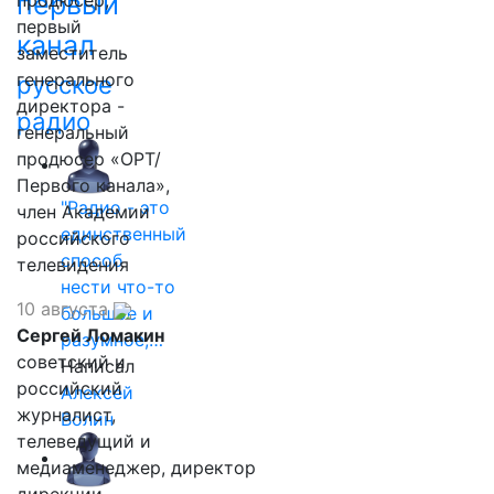
первый
продюсер,
первый
канал
заместитель
генерального
русское
директора -
радио
генеральный
продюсер «ОРТ/
Первого канала»,
"Радио - это
член Академии
единственный
российского
способ
телевидения
нести что-то
10 августа
большое и
Сергей Ломакин
разумное,…
советский и
Написал
российский
Алексей
журналист,
Волин
телеведущий и
медиаменеджер, директор