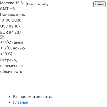
Москва
15:51
GMT +3
Понедельник
10-08-2026
USD
82.167
EUR
94.837
+14
˚C (днем
+17
˚C, ночью
+10
˚C)
Ветрено,
переменная
облачность
МедиаПрофи
Вы просматриваете:
Главная