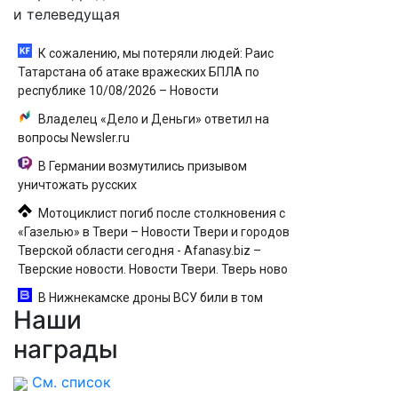
и телеведущая
К сожалению, мы потеряли людей: Раис
Татарстана об атаке вражеских БПЛА по
республике 10/08/2026 – Новости
Владелец «Дело и Деньги» ответил на
вопросы Newsler.ru
В Германии возмутились призывом
уничтожать русских
Мотоциклист погиб после столкновения с
«Газелью» в Твери – Новости Твери и городов
Тверской области сегодня - Afanasy.biz –
Тверские новости. Новости Твери. Тверь ново
В Нижнекамске дроны ВСУ били в том
Наши
числе по гражданским объектам - Новости на
Вести.ru
награды
См. список