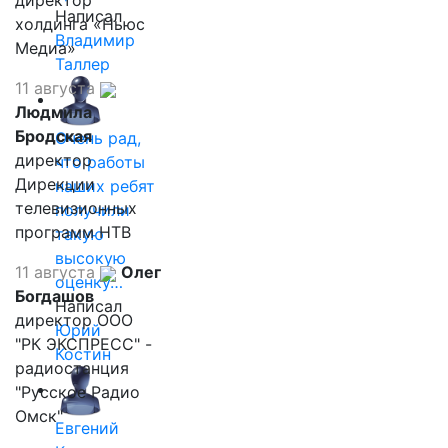
директор
Написал
холдинга «Ньюс
Владимир
Медиа»
Таллер
11 августа
Людмила
Бродская
Очень рад,
директор
что работы
Дирекции
наших ребят
телевизионных
получили
программ НТВ
такую
высокую
11 августа
Олег
оценку…
Богдашов
Написал
директор ООО
Юрий
"РК ЭКСПРЕСС" -
Костин
радиостанция
"Русское Радио
Омск"
Евгений