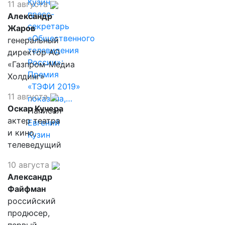
Кузин,
11 августа
пресс-
Александр
секретарь
Жаров
«Общественного
генеральный
телевидения
директор АО
России»:
«Газпром-Медиа
Премия
Холдинг»
«ТЭФИ 2019»
11 августа
показала,…
Оскар Кучера
Написал
актер театра
Евгений
и кино,
Кузин
телеведущий
10 августа
Александр
Файфман
российский
продюсер,