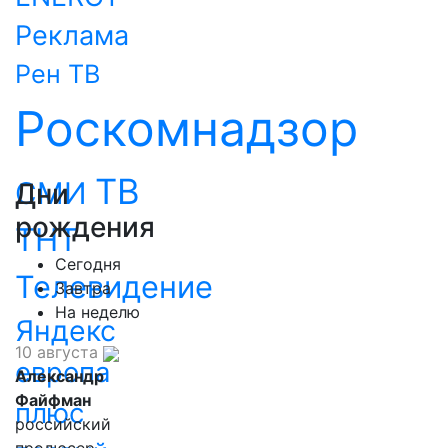
Реклама
Рен ТВ
Роскомнадзор
ТВ
СМИ
Дни
рождения
ТНТ
Сегодня
Телевидение
Завтра
На неделю
Яндекс
10 августа
европа
Александр
Файфман
плюс
российский