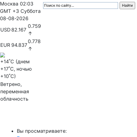
Москва
02:03
GMT +3
Суббота
08-08-2026
0.759
USD
82.167
↑
0.778
EUR
94.837
↑
+14
˚C (днем
+17
˚C, ночью
+10
˚C)
Ветрено,
переменная
облачность
МедиаПрофи
Вы просматриваете: