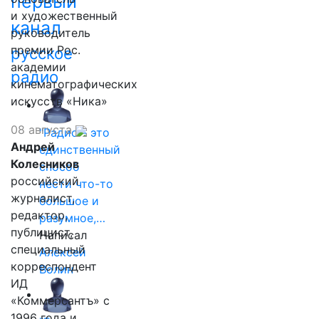
первый
и художественный
канал
руководитель
премии Рос.
русское
академии
радио
кинематографических
искусств «Ника»
08 августа
"Радио - это
Андрей
единственный
Колесников
способ
российский
нести что-то
журналист,
большое и
редактор,
разумное,…
публицист,
Написал
специальный
Алексей
корреспондент
Волин
ИД
«Коммерсантъ» с
1996 года и