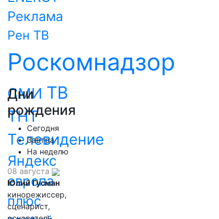
Реклама
Рен ТВ
Роскомнадзор
ТВ
СМИ
Дни
рождения
ТНТ
Сегодня
Телевидение
Завтра
На неделю
Яндекс
08 августа
европа
Юлий Гусман
кинорежиссер,
плюс
сценарист,
основатель