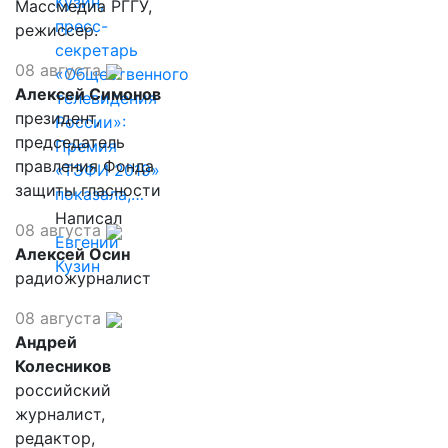
Кузин,
Массмедиа РГГУ,
пресс-
режиссер.
секретарь
08 августа
«Общественного
Алексей Симонов
телевидения
президент,
России»:
председатель
Премия
правления Фонда
«ТЭФИ 2019»
защиты гласности
показала,…
Написал
08 августа
Евгений
Алексей Осин
Кузин
радиожурналист
08 августа
Андрей
Колесников
российский
журналист,
редактор,