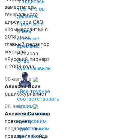
"Гордитесь
заместитель
тем, что вы
генерального
делаете.
директора ОАО
Простые и
«Коммерсантъ» с
очень
2018 года,
сложные
главный редактор
времена…
журнала
Написал
«Русский пионер»
Отар
с 2008 года
Кушанашвили
08 августа
Алексей Осин
«Все труднее
радиожурналист
соответствовать
08 августа
нашим
Алексей Симонов
слушателям,
президент,
их высоким
председатель
требованиям
правления Фонда
при такой…