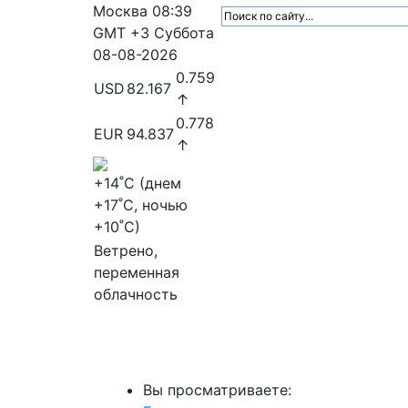
Москва
08:39
GMT +3
Суббота
08-08-2026
0.759
USD
82.167
↑
0.778
EUR
94.837
↑
+14
˚C (днем
+17
˚C, ночью
+10
˚C)
Ветрено,
переменная
облачность
МедиаПрофи
Главное
Медиарыно
Вы просматриваете: