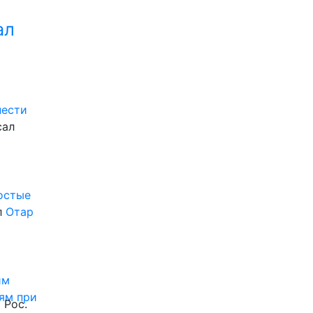
ал
нести
сал
ростые
л
Отар
им
ям при
 Рос.