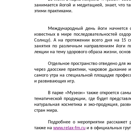
занимается йогой и медитацией, знает, что т
этими практиками.
Международный день йоги начнется с
известных в мире последовательностей оздо
Солнцу). А на протяжении всего дня на 15 
занятия по различным направлениям йоги по
лекции на тему здорового образа жизни, осно
Отдельное пространство отведено для ж
через даосские практики, чакровое дыхание и 
самого утра на специальной площадке профес
и развивающих игр.
В парке «Музеон» также откроется сам
тематической продукции, где будет представ
натуральная косметика и эко-продукция, раз
стран мира.
Подробнее о мероприятии расскажет 
также на
www.relax-fm.ru
и в официальных груп