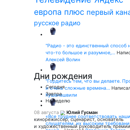
европа плюс
первый кан
русское радио
"Радио - это единственный способ 
что-то большое и разумное,…
Напи
Алексей Волин
Дни
рождения
"Гордитесь тем, что вы делаете. П
Сегодня
и очень сложные времена…
Написа
Завтра
Кушанашвили
На неделю
08 августа
Юлий Гусман
«Все труднее соответствовать наш
кинорежиссер, сценарист, основатель
слушателям, их высоким требовани
и художественный руководитель премии