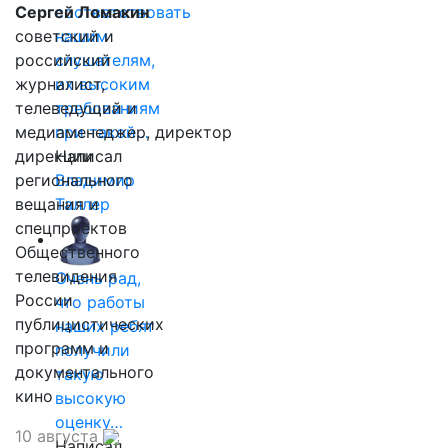
Сергей Ломакин
соответствовать
советский и
нашим
российский
слушателям,
журналист,
их высоким
телеведущий и
требованиям
медиаменеджер, директор
при такой…
дирекции
Написал
регионального
Владимир
вещания и
Таллер
спецпроектов
Общественного
телевидения
Очень рад,
России
что работы
публицистических
наших ребят
программ и
получили
документального
такую
кино
высокую
оценку…
10 августа
Написал