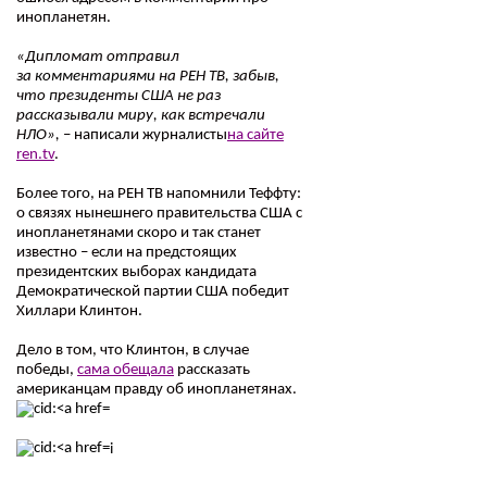
инопланетян.
«Дипломат отправил
за
комментариями
на РЕН ТВ, забыв,
что президенты США не раз
рассказывали миру, как встречали
НЛО»,
– написали журналисты
на сайте
ren.tv
.
Более того, на РЕН ТВ напомнили Теффту:
о связях нынешнего правительства США с
инопланетянами скоро и так станет
известно – если на предстоящих
президентских выборах кандидата
Демократической партии США победит
Хиллари Клинтон.
Дело в том, что Клинтон, в случае
победы,
сама обещала
рассказать
американцам правду об инопланетянах.
i