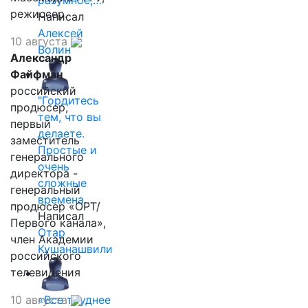
режиссер.
Написал
Алексей
10 августа
Волин
Александр
Файфман
российский
"Гордитесь
продюсер,
тем, что вы
первый
делаете.
заместитель
Простые и
генерального
очень
директора -
сложные
генеральный
времена…
продюсер «ОРТ/
Написал
Первого канала»,
Отар
член Академии
Кушанашвили
российского
телевидения
10 августа
«Все труднее