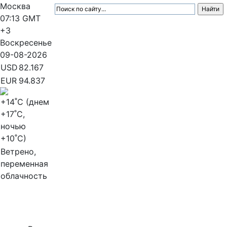
Москва
07:13
GMT
+3
Воскресенье
09-08-2026
USD
82.167
EUR
94.837
+14
˚C (днем
+17
˚C,
ночью
+10
˚C)
Ветрено,
переменная
облачность
МедиаПрофи