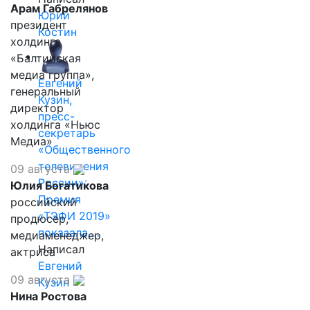
Арам Габрелянов
Юрий
президент
Костин
холдинга
«Балтийская
медиа группа»,
Евгений
генеральный
Кузин,
директор
пресс-
холдинга «Ньюс
секретарь
Медиа»
«Общественного
телевидения
09 августа
России»:
Юлия Богатикова
Премия
российский
«ТЭФИ 2019»
продюсер,
показала,…
медиаменеджер,
Написал
актриса
Евгений
09 августа
Кузин
Нина Ростова