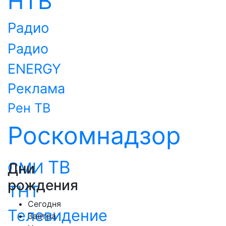
НТВ
Радио
Радио
ENERGY
Реклама
Рен ТВ
Роскомнадзор
ТВ
СМИ
Дни
рождения
ТНТ
Сегодня
Телевидение
Завтра