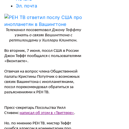
Эл. почта
Телеканал посоветовал Джону Теффту
узнать о связях Вашингтона с
рептилоидами у Хиллари Клинтон.
Во вторник, 7 июня, посол США в России
Джон Теффт пообщался с пользователями
«Вконтакте».
Отвечая на вопрос члена Общественной
палаты Кристины Потупчик о возможных
связях Вашингтона с инопланетянами,
посол порекомендовал обратиться за
разъяснениями к РЕН ТВ.
Пресс-секретарь Посольства Уилл
Стивенс
написал об этом в «Твиттере»
.
Но
,
по мнению РЕН ТВ
,
мистер Теффт
ошибся адресом в комментарии про