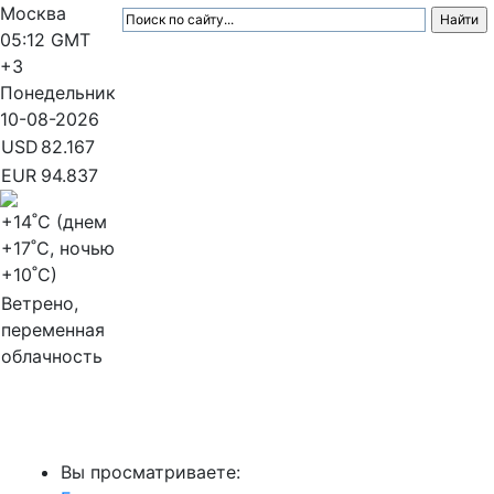
Москва
05:12
GMT
+3
Понедельник
10-08-2026
USD
82.167
EUR
94.837
+14
˚C (днем
+17
˚C, ночью
+10
˚C)
Ветрено,
переменная
облачность
МедиаПрофи
Вы просматриваете: