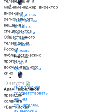
телеведущий и
медиаменеджер, директор
дирекции
"Гордитесь
регионального
тем, что вы
вещания и
делаете.
спецпроектов
Простые и
Общественного
очень
телевидения
сложные
России
времена…
публицистических
Написал
программ и
Отар
документального
Кушанашвили
кино
10 августа
«Все труднее
Арам Габрелянов
соответствовать
президент
нашим
холдинга
слушателям,
«Балтийская
их высоким