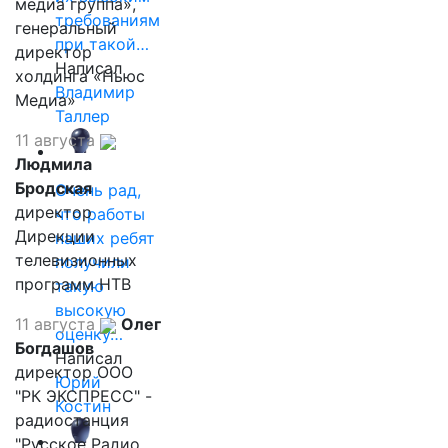
медиа группа»,
требованиям
генеральный
при такой…
директор
Написал
холдинга «Ньюс
Владимир
Медиа»
Таллер
11 августа
Людмила
Бродская
Очень рад,
директор
что работы
Дирекции
наших ребят
телевизионных
получили
программ НТВ
такую
высокую
11 августа
Олег
оценку…
Богдашов
Написал
директор ООО
Юрий
"РК ЭКСПРЕСС" -
Костин
радиостанция
"Русское Радио