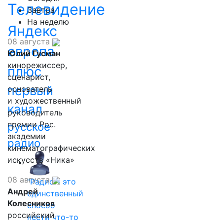
Телевидение
Завтра
На неделю
Яндекс
08 августа
европа
Юлий Гусман
кинорежиссер,
плюс
сценарист,
первый
основатель
и художественный
канал
руководитель
премии Рос.
русское
академии
радио
кинематографических
искусств «Ника»
08 августа
"Радио - это
Андрей
единственный
Колесников
способ
российский
нести что-то