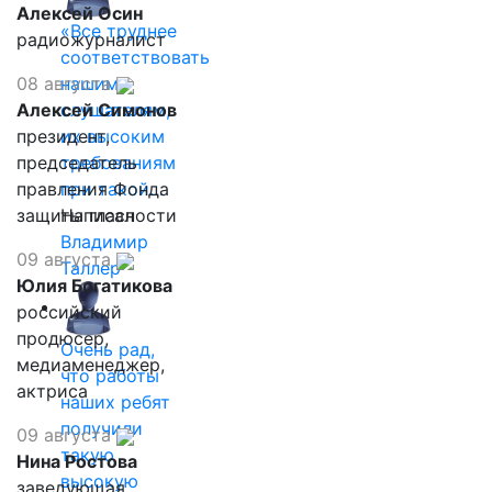
Алексей Осин
«Все труднее
радиожурналист
соответствовать
08 августа
нашим
Алексей Симонов
слушателям,
президент,
их высоким
председатель
требованиям
правления Фонда
при такой…
защиты гласности
Написал
Владимир
09 августа
Таллер
Юлия Богатикова
российский
продюсер,
Очень рад,
медиаменеджер,
что работы
актриса
наших ребят
получили
09 августа
такую
Нина Ростова
высокую
заведующая