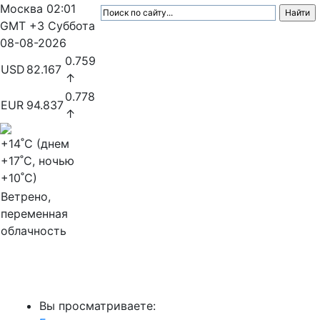
Москва
02:01
GMT +3
Суббота
08-08-2026
0.759
USD
82.167
↑
0.778
EUR
94.837
↑
+14
˚C (днем
+17
˚C, ночью
+10
˚C)
Ветрено,
переменная
облачность
МедиаПрофи
Вы просматриваете: