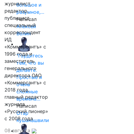
журналист,
большое и
редактор,
разумное,…
публицист,
Написал
специальный
Алексей
корреспондент
Волин
ИД
«Коммерсантъ» с
1996 года и
"Гордитесь
заместитель
тем, что вы
генерального
делаете.
директора ОАО
Простые и
«Коммерсантъ» с
очень
2018 года,
сложные
главный редактор
времена…
журнала
Написал
«Русский пионер»
Отар
с 2008 года
Кушанашвили
08 августа