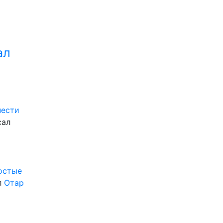
ал
нести
сал
ростые
л
Отар