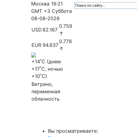
Москва
19:21
GMT +3
Суббота
08-08-2026
0.759
USD
82.167
↑
0.778
EUR
94.837
↑
+14
˚C (днем
+17
˚C, ночью
+10
˚C)
Ветрено,
переменная
облачность
МедиаПрофи
Главное
Медиарыно
Вы просматриваете: