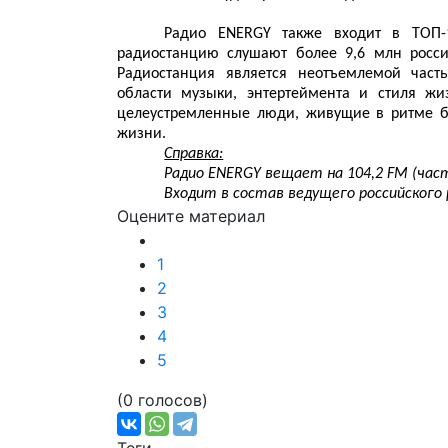
Радио ENERGY также входит в ТОП-
радиостанцию слушают более 9,6 млн россиян
Радиостанция является неотъемлемой част
области музыки, энтертеймента и стиля ж
целеустремленные люди, живущие в ритме б
жизни.
Справка:
Радио ENERGY вещает на 104,2 FM (час
Входит в состав ведущего российского 
Оцените материал
1
2
3
4
5
(0 голосов)