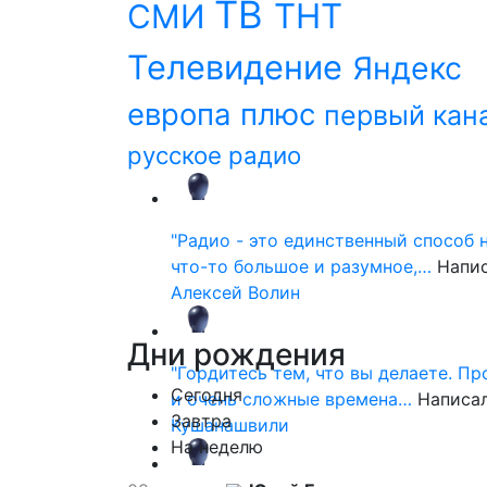
ТВ
ТНТ
СМИ
Телевидение
Яндекс
европа плюс
первый кан
русское радио
"Радио - это единственный способ 
что-то большое и разумное,…
Напи
Алексей Волин
Дни
рождения
"Гордитесь тем, что вы делаете. П
Сегодня
и очень сложные времена…
Написа
Завтра
Кушанашвили
На неделю