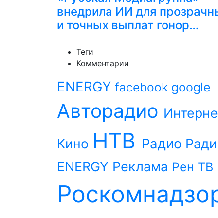
внедрила ИИ для прозрачн
и точных выплат гонор…
Теги
Комментарии
ENERGY
facebook
google
Авторадио
Интерне
НТВ
Радио
Кино
Ради
ENERGY
Реклама
Рен ТВ
Роскомнадзо