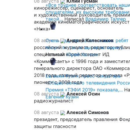
08 августа
Юлий Гусман
«Все труднее соответствовать наш
кинорежиссер, сценарист, основатель
слушателям, их высоким требовани
и художественный руководитель премии
такой…
Написал
Владимир Таллер
академии кинематографических искусст
«Ника»
08 августа
Очень рад, что работы наших ребят
Андрей Колесников
российский журналист, редактор, публи
получили такую высокую оценку…
специальный корреспондент ИД
Написал
Юрий Костин
«Коммерсантъ» с 1996 года и заместите
генерального директора ОАО «Коммерса
2018 года, главный редактор журнала «
Евгений Кузин, пресс-секретарь
пионер» с 2008 года
«Общественного телевидения Росси
Премия «ТЭФИ 2019» показала,…
На
08 августа
Алексей Осин
Евгений Кузин
радиожурналист
08 августа
Алексей Симонов
президент, председатель правления Фон
защиты гласности