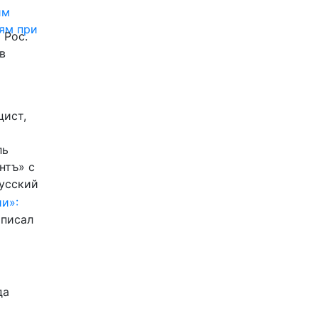
им
ям при
 Рос.
в
цист,
ль
нтъ» с
Русский
и»:
писал
да