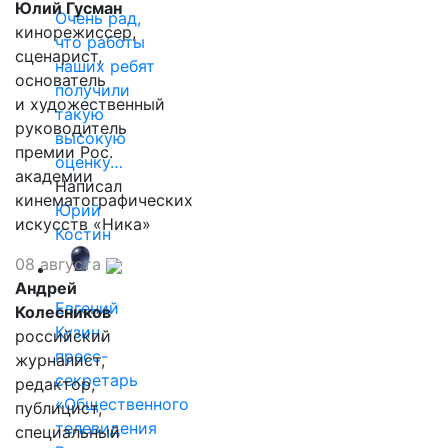
Юлий Гусман
Очень рад,
кинорежиссер,
что работы
сценарист,
наших ребят
основатель
получили
и художественный
такую
руководитель
высокую
премии Рос.
оценку…
академии
Написал
кинематографических
Юрий
искусств «Ника»
Костин
08 августа
Андрей
Евгений
Колесников
Кузин,
российский
пресс-
журналист,
секретарь
редактор,
«Общественного
публицист,
телевидения
специальный