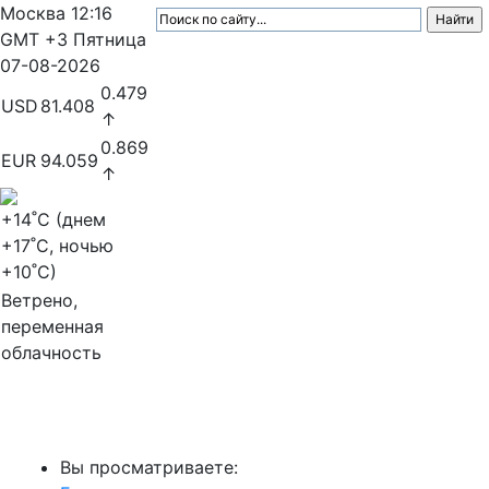
Москва
12:16
GMT +3
Пятница
07-08-2026
0.479
USD
81.408
↑
0.869
EUR
94.059
↑
+14
˚C (днем
+17
˚C, ночью
+10
˚C)
Ветрено,
переменная
облачность
МедиаПрофи
Вы просматриваете: