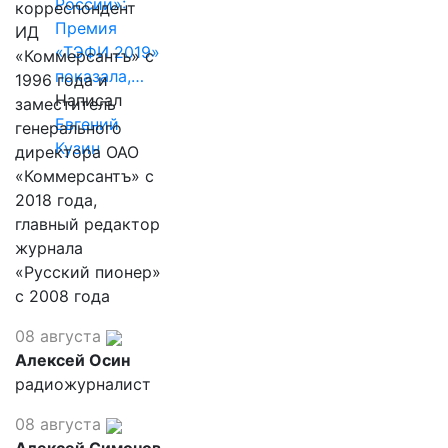
России»:
корреспондент
Премия
ИД
«ТЭФИ 2019»
«Коммерсантъ» с
показала,…
1996 года и
Написал
заместитель
Евгений
генерального
Кузин
директора ОАО
«Коммерсантъ» с
2018 года,
главный редактор
журнала
«Русский пионер»
с 2008 года
08 августа
Алексей Осин
радиожурналист
08 августа