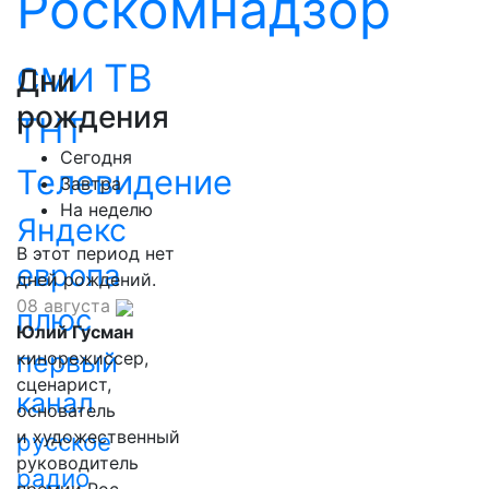
Роскомнадзор
ТВ
СМИ
Дни
рождения
ТНТ
Сегодня
Телевидение
Завтра
На неделю
Яндекс
В этот период нет
европа
дней рождений.
08 августа
плюс
Юлий Гусман
первый
кинорежиссер,
сценарист,
канал
основатель
и художественный
русское
руководитель
радио