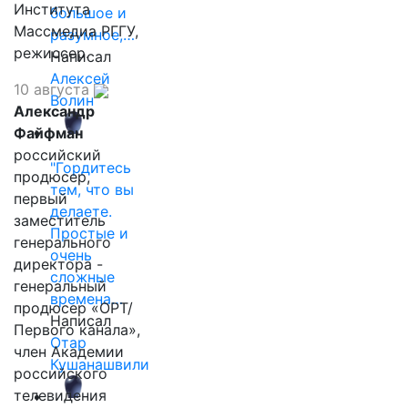
Института
большое и
Массмедиа РГГУ,
разумное,…
режиссер.
Написал
Алексей
10 августа
Волин
Александр
Файфман
российский
"Гордитесь
продюсер,
тем, что вы
первый
делаете.
заместитель
Простые и
генерального
очень
директора -
сложные
генеральный
времена…
продюсер «ОРТ/
Написал
Первого канала»,
Отар
член Академии
Кушанашвили
российского
телевидения