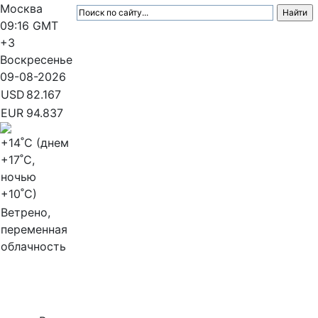
Москва
09:16
GMT
+3
Воскресенье
09-08-2026
USD
82.167
EUR
94.837
+14
˚C (днем
+17
˚C,
ночью
+10
˚C)
Ветрено,
переменная
облачность
МедиаПрофи