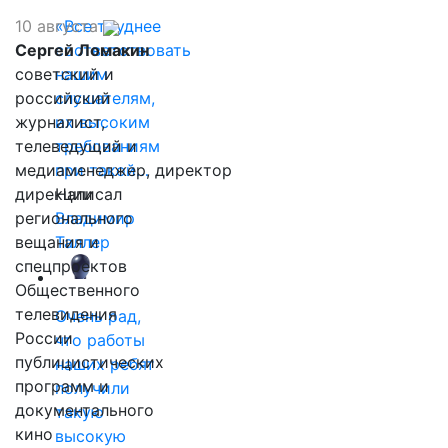
10 августа
«Все труднее
Сергей Ломакин
соответствовать
советский и
нашим
российский
слушателям,
журналист,
их высоким
телеведущий и
требованиям
медиаменеджер, директор
при такой…
дирекции
Написал
регионального
Владимир
вещания и
Таллер
спецпроектов
Общественного
телевидения
Очень рад,
России
что работы
публицистических
наших ребят
программ и
получили
документального
такую
кино
высокую