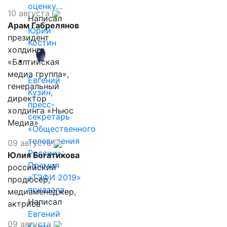
оценку…
10 августа
Написал
Арам Габрелянов
Юрий
президент
Костин
холдинга
«Балтийская
медиа группа»,
Евгений
генеральный
Кузин,
директор
пресс-
холдинга «Ньюс
секретарь
Медиа»
«Общественного
телевидения
09 августа
России»:
Юлия Богатикова
Премия
российский
«ТЭФИ 2019»
продюсер,
показала,…
медиаменеджер,
Написал
актриса
Евгений
09 августа
Кузин