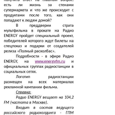
получить ответ на главный вопрос:
есть ли жизнь за стенами
супермаркета и что же происходит с
продуктами после того, как они
попадают к людям домой?
В преддверии страта
мультфильма в прокате на Радио
ENERGY пройдет специальный проект,
победителей которого ждут билеты на
спецпоказ и подарки от создателей
релиза «Полный расколбас».
Подробности - в эфире Радио
ENERGY, на
www.energyfm.ru
и
официальных группах радиостанции в
социальных сетях.
Логотип радиостанции
размещен на всех материалах
рекламной кампании фильма.
Справка:
Радио ENERGY вещает на 104,2
FM (частота в Москве).
Входит в состав ведущего
российского радиохолдинга - ГПМ