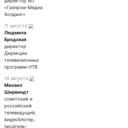
директор АО
«Газпром-Медиа
Холдинг»
11 августа
Людмила
Бродская
директор
Дирекции
телевизионных
программ НТВ
14 августа
Михаил
Ширвиндт
советский и
российский
телеведущий,
видеоблогер,
писатель-