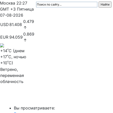
Москва
22:27
GMT +3
Пятница
07-08-2026
0.479
USD
81.408
↑
0.869
EUR
94.059
↑
+14
˚C (днем
+17
˚C, ночью
+10
˚C)
Ветрено,
переменная
облачность
МедиаПрофи
Вы просматриваете: