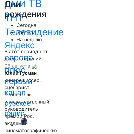
ТВ
СМИ
Дни
рождения
ТНТ
Сегодня
Телевидение
Завтра
На неделю
Яндекс
В этот период нет
европа
дней рождений.
08 августа
плюс
Юлий Гусман
первый
кинорежиссер,
сценарист,
канал
основатель
и художественный
русское
руководитель
радио
премии Рос.
академии
кинематографических