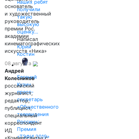
наших ребят
основатель
получили
и художественный
такую
руководитель
высокую
премии Рос.
оценку…
академии
Написал
кинематографических
Юрий
искусств «Ника»
Костин
08 августа
Андрей
Евгений
Колесников
Кузин,
российский
пресс-
журналист,
секретарь
редактор,
«Общественного
публицист,
телевидения
специальный
России»:
корреспондент
Премия
ИД
«ТЭФИ 2019»
«Коммерсантъ» с