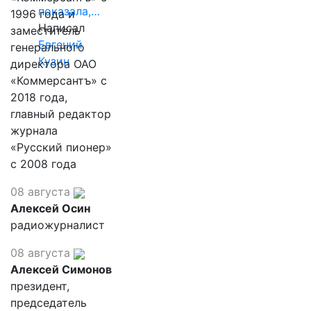
показала,…
1996 года и
Написал
заместитель
Евгений
генерального
Кузин
директора ОАО
«Коммерсантъ» с
2018 года,
главный редактор
журнала
«Русский пионер»
с 2008 года
08 августа
Алексей Осин
радиожурналист
08 августа
Алексей Симонов
президент,
председатель