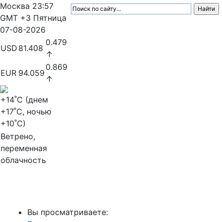
Москва
23:57
GMT +3
Пятница
07-08-2026
0.479
USD
81.408
↑
0.869
EUR
94.059
↑
+14
˚C (днем
+17
˚C, ночью
+10
˚C)
Ветрено,
переменная
облачность
МедиаПрофи
Вы просматриваете: