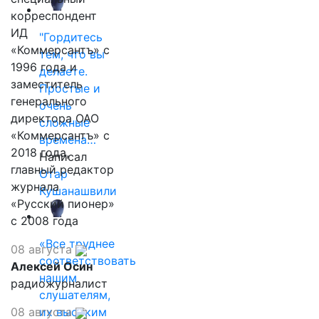
корреспондент
ИД
"Гордитесь
«Коммерсантъ» с
тем, что вы
1996 года и
делаете.
заместитель
Простые и
генерального
очень
директора ОАО
сложные
«Коммерсантъ» с
времена…
2018 года,
Написал
главный редактор
Отар
журнала
Кушанашвили
«Русский пионер»
с 2008 года
«Все труднее
08 августа
соответствовать
Алексей Осин
нашим
радиожурналист
слушателям,
08 августа
их высоким