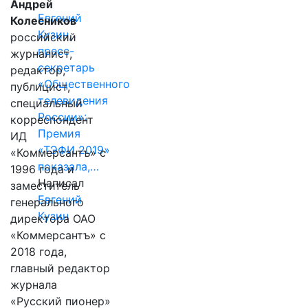
Андрей
Евгений
Колесников
Кузин,
российский
пресс-
журналист,
секретарь
редактор,
«Общественного
публицист,
телевидения
специальный
России»:
корреспондент
Премия
ИД
«ТЭФИ 2019»
«Коммерсантъ» с
показала,…
1996 года и
Написал
заместитель
Евгений
генерального
Кузин
директора ОАО
«Коммерсантъ» с
2018 года,
главный редактор
журнала
«Русский пионер»