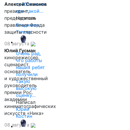
Алексей Симонов
требованиям
президент,
при такой…
председатель
Написал
правления Фонда
Владимир
защиты гласности
Таллер
08 августа
Юлий Гусман
Очень рад,
кинорежиссер,
что работы
сценарист,
наших ребят
основатель
получили
и художественный
такую
руководитель
высокую
премии Рос.
оценку…
академии
Написал
кинематографических
Юрий
искусств «Ника»
Костин
08 августа