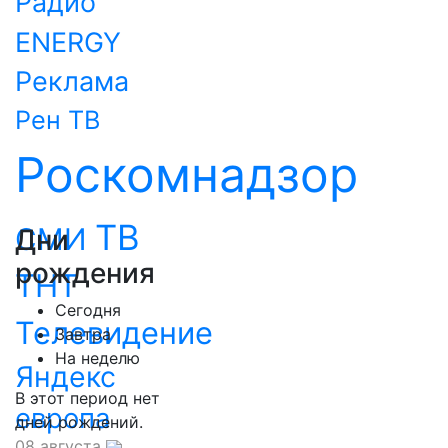
Радио
ENERGY
Реклама
Рен ТВ
Роскомнадзор
ТВ
СМИ
Дни
рождения
ТНТ
Сегодня
Телевидение
Завтра
На неделю
Яндекс
В этот период нет
европа
дней рождений.
08 августа