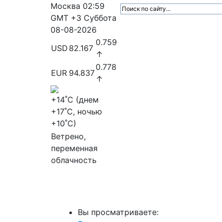
Москва
02:59
GMT +3
Суббота
08-08-2026
0.759
USD
82.167
↑
0.778
EUR
94.837
↑
+14
˚C (днем
+17
˚C, ночью
+10
˚C)
Ветрено,
переменная
облачность
МедиаПрофи
Главное
Медиарыно
Вы просматриваете: