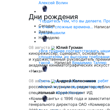
Алексей Волин
Дни
рождения
"Гордитесь тем, что вы делаете. П
Сегодня
и очень сложные времена…
Написа
Завтра
Кушанашвили
На неделю
08 августа
Юлий Гусман
«Все труднее соответствовать наш
кинорежиссер, сценарист, основатель
слушателям, их высоким требовани
и художественный руководитель премии
такой…
Написал
Владимир Таллер
академии кинематографических искусст
«Ника»
08 августа
Очень рад, что работы наших ребят
Андрей Колесников
российский журналист, редактор, публи
получили такую высокую оценку…
специальный корреспондент ИД
Написал
Юрий Костин
«Коммерсантъ» с 1996 года и заместите
генерального директора ОАО «Коммерса