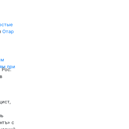
ростые
л
Отар
им
ям при
 Рос.
в
цист,
ль
нтъ» с