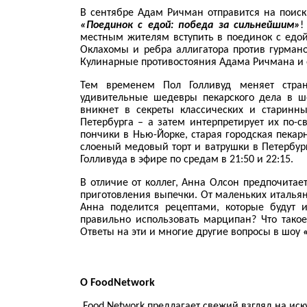
В сентябре Адам Ричман отправится на пои
«Поединок с едой: победа за сильнейшим»
!
местным жителям вступить в поединок с едо
Оклахомы и ребра аллигатора против гурмано
Кулинарные противостояния Адама Ричмана и ег
Тем временем Пол Голливуд меняет стран
удивительные шедевры пекарского дела в 
вникнет в секреты классических и старинн
Петербурга – а затем интерпретирует их по
пончики в Нью-Йорке, старая городская пекар
слоеный медовый торт и ватрушки в Петербур
Голливуда в эфире по средам в 21:50 и 22:15.
В отличие от коллег, Анна Олсон предпочитает
приготовления выпечки. От маленьких итальян
Анна поделится рецептами, которые будут 
правильно использовать марципан? Что такое
Ответы на эти и многие другие вопросы в шоу
О
Food
Network
Food
Network
предлагает свежий взгляд на иск