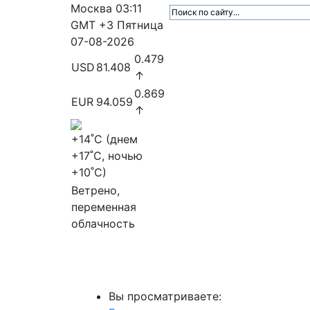
Москва
03:11
GMT +3
Пятница
07-08-2026
0.479
USD
81.408
↑
0.869
EUR
94.059
↑
+14
˚C (днем
+17
˚C, ночью
+10
˚C)
Ветрено,
переменная
облачность
МедиаПрофи
Главное
Медиарыно
Вы просматриваете: