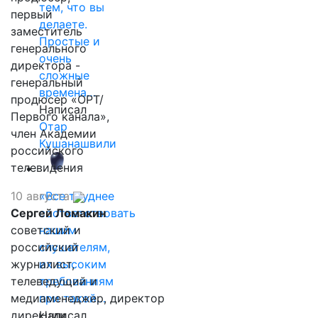
тем, что вы
первый
делаете.
заместитель
Простые и
генерального
очень
директора -
сложные
генеральный
времена…
продюсер «ОРТ/
Написал
Первого канала»,
Отар
член Академии
Кушанашвили
российского
телевидения
10 августа
«Все труднее
Сергей Ломакин
соответствовать
советский и
нашим
российский
слушателям,
журналист,
их высоким
телеведущий и
требованиям
медиаменеджер, директор
при такой…
дирекции
Написал