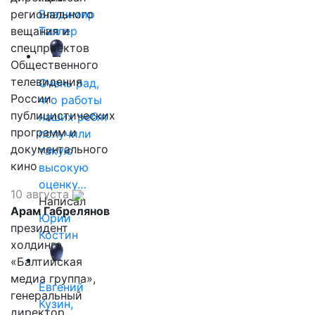
регионального
Владимир
вещания и
Таллер
спецпроектов
Общественного
телевидения
Очень рад,
России
что работы
публицистических
наших ребят
программ и
получили
документального
такую
кино
высокую
оценку…
10 августа
Написал
Арам Габрелянов
Юрий
президент
Костин
холдинга
«Балтийская
медиа группа»,
Евгений
генеральный
Кузин,
директор