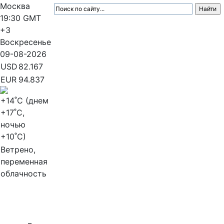
Москва
19:30
GMT
+3
Воскресенье
09-08-2026
USD
82.167
EUR
94.837
+14
˚C (днем
+17
˚C,
ночью
+10
˚C)
Ветрено,
переменная
облачность
МедиаПрофи