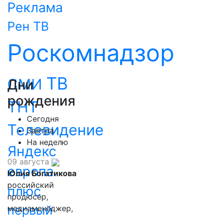
Реклама
Рен ТВ
Роскомнадзор
ТВ
СМИ
Дни
рождения
ТНТ
Сегодня
Телевидение
Завтра
На неделю
Яндекс
09 августа
европа
Юлия Богатикова
российский
плюс
продюсер,
первый
медиаменеджер,