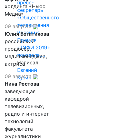
пресс-
холдинга «Ньюс
секретарь
Медиа»
«Общественного
телевидения
09 августа
России»:
Юлия Богатикова
Премия
российский
«ТЭФИ 2019»
продюсер,
показала,…
медиаменеджер,
Написал
актриса
Евгений
09 августа
Кузин
Нина Ростова
заведующая
кафедрой
телевизионных,
радио и интернет
технологий
факультета
журналистики