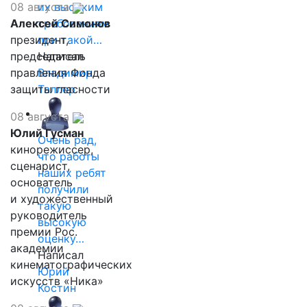
08 августа
их высоким
Алексей Симонов
требованиям
президент,
при такой…
председатель
Написал
правления Фонда
Владимир
защиты гласности
Таллер
08 августа
Юлий Гусман
Очень рад,
кинорежиссер,
что работы
сценарист,
наших ребят
основатель
получили
и художественный
такую
руководитель
высокую
премии Рос.
оценку…
академии
Написал
кинематографических
Юрий
искусств «Ника»
Костин