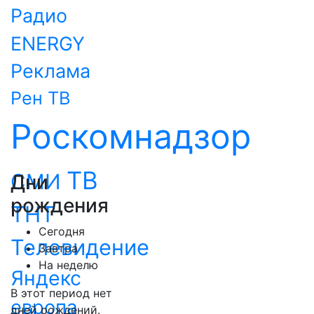
Радио
ENERGY
Реклама
Рен ТВ
Роскомнадзор
ТВ
СМИ
Дни
рождения
ТНТ
Сегодня
Телевидение
Завтра
На неделю
Яндекс
В этот период нет
европа
дней рождений.