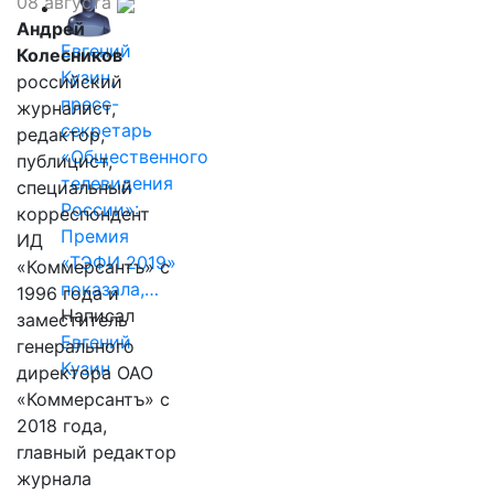
08 августа
Андрей
Евгений
Колесников
Кузин,
российский
пресс-
журналист,
секретарь
редактор,
«Общественного
публицист,
телевидения
специальный
России»:
корреспондент
Премия
ИД
«ТЭФИ 2019»
«Коммерсантъ» с
показала,…
1996 года и
Написал
заместитель
Евгений
генерального
Кузин
директора ОАО
«Коммерсантъ» с
2018 года,
главный редактор
журнала