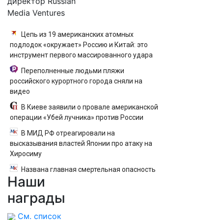
директор Russian
Media Ventures
Цепь из 19 американских атомных
подлодок «окружает» Россию и Китай: это
инструмент первого массированного удара
Переполненные людьми пляжи
российского курортного города сняли на
видео
В Киеве заявили о провале американской
операции «Убей лучника» против России
В МИД РФ отреагировали на
высказывания властей Японии про атаку на
Хиросиму
Названа главная смертельная опасность
Наши
секса
награды
См. список