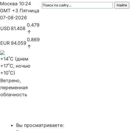
Москва
10:24
GMT +3
Пятница
07-08-2026
0.479
USD
81.408
↑
0.869
EUR
94.059
↑
+14
˚C (днем
+17
˚C, ночью
+10
˚C)
Ветрено,
переменная
облачность
МедиаПрофи
Вы просматриваете: