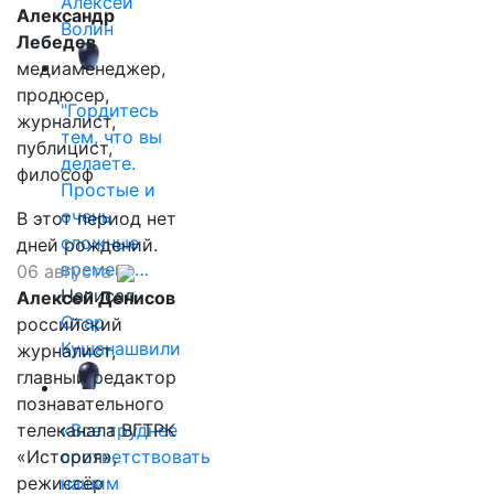
Алексей
Александр
Волин
Лебедев
медиаменеджер,
продюсер,
"Гордитесь
журналист,
тем, что вы
публицист,
делаете.
философ
Простые и
очень
В этот период нет
сложные
дней рождений.
времена…
06 августа
Написал
Алексей Денисов
Отар
российский
Кушанашвили
журналист,
главный редактор
познавательного
телеканала ВГТРК
«Все труднее
«История»,
соответствовать
режиссёр
нашим