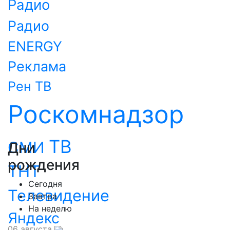
Радио
Радио
ENERGY
Реклама
Рен ТВ
Роскомнадзор
ТВ
СМИ
Дни
рождения
ТНТ
Сегодня
Телевидение
Завтра
На неделю
Яндекс
06 августа