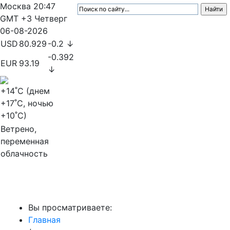
Москва
20:47
GMT +3
Четверг
06-08-2026
USD
80.929
-0.2 ↓
-0.392
EUR
93.19
↓
+14
˚C (днем
+17
˚C, ночью
+10
˚C)
Ветрено,
переменная
облачность
МедиаПрофи
Вы просматриваете:
Главная