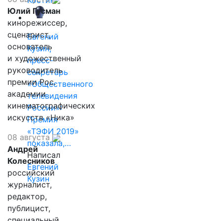
Костин
Юлий Гусман
кинорежиссер,
сценарист,
Евгений
основатель
Кузин,
и художественный
пресс-
руководитель
секретарь
премии Рос.
«Общественного
академии
телевидения
кинематографических
России»:
искусств «Ника»
Премия
«ТЭФИ 2019»
08 августа
показала,…
Андрей
Написал
Колесников
Евгений
российский
Кузин
журналист,
редактор,
публицист,
специальный