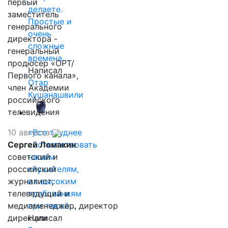
первый
делаете.
заместитель
Простые и
генерального
очень
директора -
сложные
генеральный
времена…
продюсер «ОРТ/
Написал
Первого канала»,
Отар
член Академии
Кушанашвили
российского
телевидения
10 августа
«Все труднее
Сергей Ломакин
соответствовать
советский и
нашим
российский
слушателям,
журналист,
их высоким
телеведущий и
требованиям
медиаменеджер, директор
при такой…
дирекции
Написал