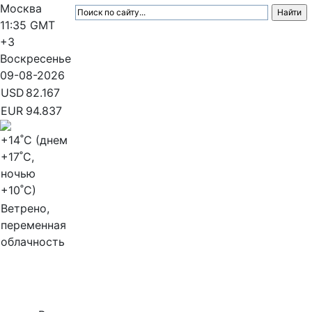
Москва
11:35
GMT
+3
Воскресенье
09-08-2026
USD
82.167
EUR
94.837
+14
˚C (днем
+17
˚C,
ночью
+10
˚C)
Ветрено,
переменная
облачность
МедиаПрофи