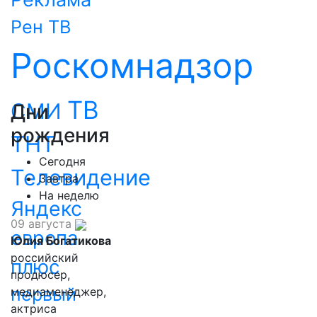
Рен ТВ
Роскомнадзор
ТВ
СМИ
Дни
рождения
ТНТ
Сегодня
Телевидение
Завтра
На неделю
Яндекс
09 августа
европа
Юлия Богатикова
российский
плюс
продюсер,
первый
медиаменеджер,
актриса