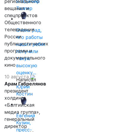
регионального
Владимир
вещания и
Таллер
спецпроектов
Общественного
телевидения
Очень рад,
России
что работы
публицистических
наших ребят
программ и
получили
документального
такую
кино
высокую
оценку…
10 августа
Написал
Арам Габрелянов
Юрий
президент
Костин
холдинга
«Балтийская
медиа группа»,
Евгений
генеральный
Кузин,
директор
пресс-