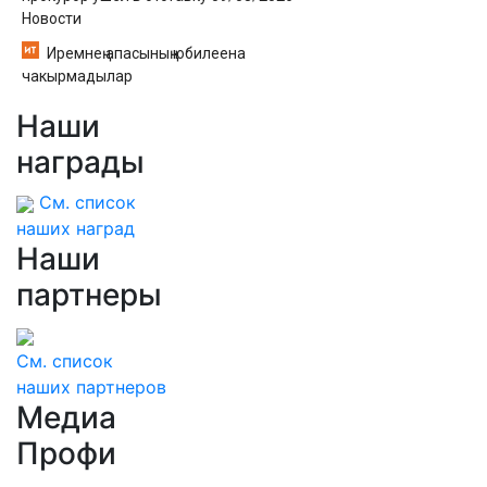
Новости
Иремнең апасының юбилеена
чакырмадылар
Наши
награды
См. список
наших наград
Наши
партнеры
См. список
наших партнеров
Медиа
Профи