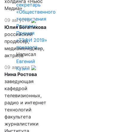
холдинга «Ньюс
секретарь
Медиа»
«Общественного
телевидения
09 августа
России»:
Юлия Богатикова
Премия
российский
«ТЭФИ 2019»
продюсер,
показала,…
медиаменеджер,
Написал
актриса
Евгений
09 августа
Кузин
Нина Ростова
заведующая
кафедрой
телевизионных,
радио и интернет
технологий
факультета
журналистики
Института