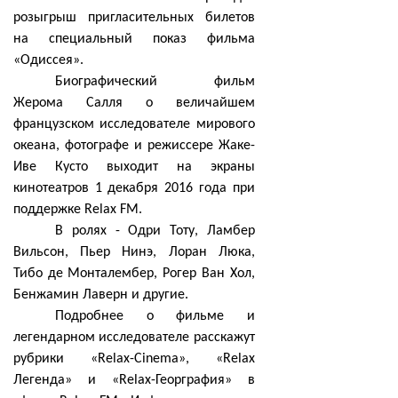
розыгрыш пригласительных билетов
на специальный показ фильма
«Одиссея».
Биографический фильм
Жерома Салля о величайшем
французском исследователе мирового
океана, фотографе и режиссере Жаке-
Иве Кусто выходит на экраны
кинотеатров 1 декабря 2016 года при
поддержке Relax FM.
В ролях - Одри Тоту, Ламбер
Вильсон, Пьер Нинэ, Лоран Люка,
Тибо де Монталембер, Рогер Ван Хол,
Бенжамин Лаверн и другие.
Подробнее о фильме и
легендарном исследователе расскажут
рубрики «Relax-Cinema», «Relax
Легенда» и «Relax-Георграфия» в