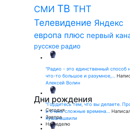
ТВ
ТНТ
СМИ
Телевидение
Яндекс
европа плюс
первый кан
русское радио
"Радио - это единственный способ 
что-то большое и разумное,…
Напи
Алексей Волин
Дни
рождения
"Гордитесь тем, что вы делаете. П
Сегодня
и очень сложные времена…
Написа
Завтра
Кушанашвили
На неделю