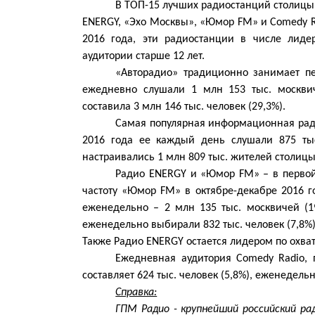
В ТОП-15 лучших радиостанций столицы 
ENERGY, «Эхо Москвы», «Юмор FM» и Comedy Ra
2016 года, эти радиостанции в числе лид
аудитории старше 12 лет.
«Авторадио» традиционно занимает п
ежедневно слушали 1 млн 153 тыс. москвич
составила 3 млн 146 тыс. человек (29,3%).
Самая популярная информационная ради
2016 года ее каждый день слушали 875 тыс
настраивались 1 млн 809 тыс. жителей столицы 
Радио ENERGY и «Юмор FM» – в первой
частоту «Юмор FM» в октябре-декабре 2016 го
еженедельно – 2 млн 135 тыс. москвичей (
еженедельно выбирали 832 тыс. человек (7,8%)
Также Радио ENERGY остается лидером по охвату
Ежедневная аудитория Comedy Radio, 
составляет 624 тыс. человек (5,8%), еженедельн
Справка:
ГПМ Радио - крупнейший российский ра