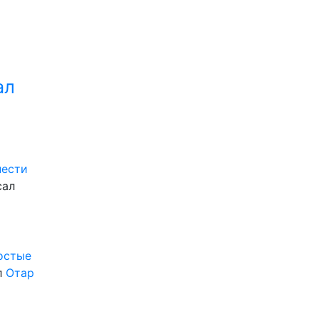
ал
нести
сал
ростые
л
Отар