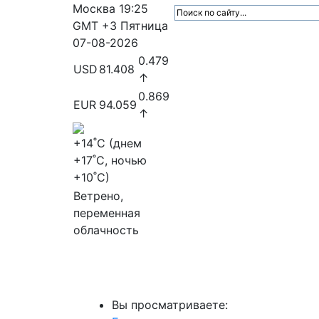
Москва
19:25
GMT +3
Пятница
07-08-2026
0.479
USD
81.408
↑
0.869
EUR
94.059
↑
+14
˚C (днем
+17
˚C, ночью
+10
˚C)
Ветрено,
переменная
облачность
МедиаПрофи
Главное
Медиарыно
Вы просматриваете: