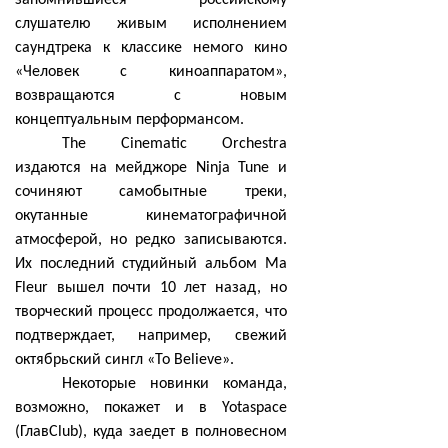
запомнившиеся российскому
слушателю живым исполнением
саундтрека к классике немого кино
«Человек с киноаппаратом»,
возвращаются с новым
концептуальным перформансом.
The Cinematic Orchestra
издаются на мейджоре Ninja Tune и
сочиняют самобытные треки,
окутанные кинематографичной
атмосферой, но редко записываются.
Их последний студийный альбом Ma
Fleur вышел почти 10 лет назад, но
творческий процесс продолжается, что
подтверждает, например, свежий
октябрьский сингл «To Believe».
Некоторые новинки команда,
возможно, покажет и в Yotaspace
(ГлавClub), куда заедет в полновесном