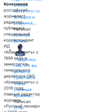
Колесников
способ
российский
нести что-то
журналист,
большое и
редактор,
разумное,…
публицист,
Написал
специальный
Алексей
корреспондент
Волин
ИД
«Коммерсантъ» с
1996 года и
"Гордитесь
заместитель
тем, что вы
генерального
делаете.
директора ОАО
Простые и
«Коммерсантъ» с
очень
2018 года,
сложные
главный редактор
времена…
журнала
Написал
«Русский пионер»
Отар