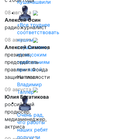
с 2008 года
Кушанашвили
08 августа
Алексей Осин
«Все труднее
радиожурналист
соответствовать
08 августа
нашим
Алексей Симонов
слушателям,
президент,
их высоким
председатель
требованиям
правления Фонда
при такой…
защиты гласности
Написал
Владимир
09 августа
Таллер
Юлия Богатикова
российский
продюсер,
Очень рад,
медиаменеджер,
что работы
актриса
наших ребят
получили