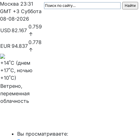
Москва
23:31
GMT +3
Суббота
08-08-2026
0.759
USD
82.167
↑
0.778
EUR
94.837
↑
+14
˚C (днем
+17
˚C, ночью
+10
˚C)
Ветрено,
переменная
облачность
МедиаПрофи
Вы просматриваете: