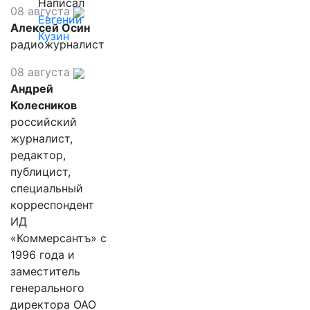
Написал
08 августа
Евгений
Алексей Осин
Кузин
радиожурналист
08 августа
Андрей
Колесников
российский
журналист,
редактор,
публицист,
специальный
корреспондент
ИД
«Коммерсантъ» с
1996 года и
заместитель
генерального
директора ОАО