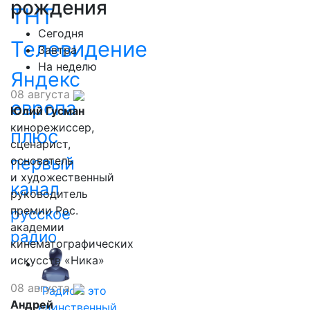
рождения
ТНТ
Сегодня
Телевидение
Завтра
На неделю
Яндекс
08 августа
европа
Юлий Гусман
кинорежиссер,
плюс
сценарист,
первый
основатель
и художественный
канал
руководитель
премии Рос.
русское
академии
радио
кинематографических
искусств «Ника»
08 августа
"Радио - это
Андрей
единственный